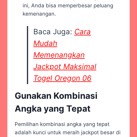
ini, Anda bisa memperbesar peluang
kemenangan.
Baca Juga:
Cara
Mudah
Memenangkan
Jackpot Maksimal
Togel Oregon 06
Gunakan Kombinasi
Angka yang Tepat
Pemilihan kombinasi angka yang tepat
adalah kunci untuk meraih jackpot besar di