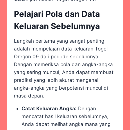
Pelajari Pola dan Data
Keluaran Sebelumnya
Langkah pertama yang sangat penting
adalah mempelajari data keluaran Togel
Oregon 09 dari periode sebelumnya.
Dengan memeriksa pola dan angka-angka
yang sering muncul, Anda dapat membuat
prediksi yang lebih akurat mengenai
angka-angka yang berpotensi muncul di
masa depan.
Catat Keluaran Angka
: Dengan
mencatat hasil keluaran sebelumnya,
Anda dapat melihat angka mana yang