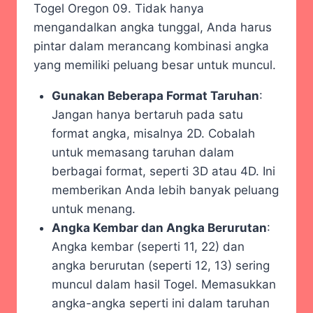
Togel Oregon 09. Tidak hanya
mengandalkan angka tunggal, Anda harus
pintar dalam merancang kombinasi angka
yang memiliki peluang besar untuk muncul.
Gunakan Beberapa Format Taruhan
:
Jangan hanya bertaruh pada satu
format angka, misalnya 2D. Cobalah
untuk memasang taruhan dalam
berbagai format, seperti 3D atau 4D. Ini
memberikan Anda lebih banyak peluang
untuk menang.
Angka Kembar dan Angka Berurutan
:
Angka kembar (seperti 11, 22) dan
angka berurutan (seperti 12, 13) sering
muncul dalam hasil Togel. Memasukkan
angka-angka seperti ini dalam taruhan