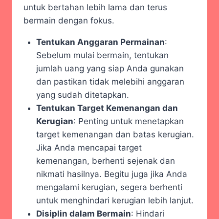
untuk bertahan lebih lama dan terus
bermain dengan fokus.
Tentukan Anggaran Permainan
:
Sebelum mulai bermain, tentukan
jumlah uang yang siap Anda gunakan
dan pastikan tidak melebihi anggaran
yang sudah ditetapkan.
Tentukan Target Kemenangan dan
Kerugian
: Penting untuk menetapkan
target kemenangan dan batas kerugian.
Jika Anda mencapai target
kemenangan, berhenti sejenak dan
nikmati hasilnya. Begitu juga jika Anda
mengalami kerugian, segera berhenti
untuk menghindari kerugian lebih lanjut.
Disiplin dalam Bermain
: Hindari