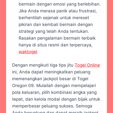
bermain dengan emosi yang berlebihan.
Jika Anda merasa panik atau frustrasi,
berhentilah sejenak untuk mereset
pikiran dan kembali bermain dengan
strategi yang telah Anda tentukan.
Rasakan pengalaman bermain terbaik
hanya di situs resmi dan terpercaya,
waktogel
.
Dengan mengikuti tiga tips jitu
Togel Online
ini, Anda dapat meningkatkan peluang
memenangkan jackpot besar di Togel
Oregon 09. Mulailah dengan mempelajari
pola keluaran, pilih kombinasi angka yang
tepat, dan kelola modal dengan bijak untuk
memperbesar peluang sukses. Semoga
Anda beruntung dan dapat meraih jackpot