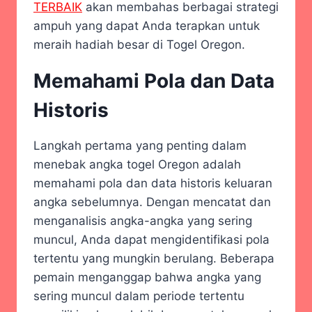
TERBAIK
akan membahas berbagai strategi
ampuh yang dapat Anda terapkan untuk
meraih hadiah besar di Togel Oregon.
Memahami Pola dan Data
Historis
Langkah pertama yang penting dalam
menebak angka togel Oregon adalah
memahami pola dan data historis keluaran
angka sebelumnya. Dengan mencatat dan
menganalisis angka-angka yang sering
muncul, Anda dapat mengidentifikasi pola
tertentu yang mungkin berulang. Beberapa
pemain menganggap bahwa angka yang
sering muncul dalam periode tertentu