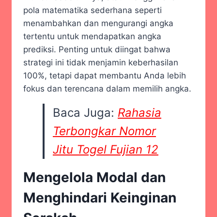
pola matematika sederhana seperti
menambahkan dan mengurangi angka
tertentu untuk mendapatkan angka
prediksi. Penting untuk diingat bahwa
strategi ini tidak menjamin keberhasilan
100%, tetapi dapat membantu Anda lebih
fokus dan terencana dalam memilih angka.
Baca Juga:
Rahasia
Terbongkar Nomor
Jitu Togel Fujian 12
Mengelola Modal dan
Menghindari Keinginan