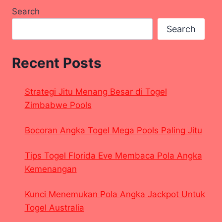
Search
Search
Recent Posts
Strategi Jitu Menang Besar di Togel
Zimbabwe Pools
Bocoran Angka Togel Mega Pools Paling Jitu
Tips Togel Florida Eve Membaca Pola Angka
Kemenangan
Kunci Menemukan Pola Angka Jackpot Untuk
Togel Australia