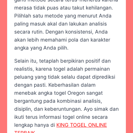
merasa tidak puas atau takut kehilangan.
Pilihlah satu metode yang menurut Anda
paling masuk akal dan lakukan analisis
secara rutin. Dengan konsistensi, Anda
akan lebih memahami pola dan karakter
angka yang Anda pilih.
Selain itu, tetaplah berpikiran positif dan
realistis, karena togel adalah permainan
peluang yang tidak selalu dapat diprediksi
dengan pasti. Keberhasilan dalam
menebak angka togel Oregon sangat
bergantung pada kombinasi analisis,
disiplin, dan keberuntungan. Ayo simak dan
ikuti terus informasi togel online secara
lengkap hanya di
KING TOGEL ONLINE