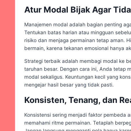
Atur Modal Bijak Agar Tid
Manajemen modal adalah bagian penting aga
Tentukan batas harian atau mingguan sebe
risiko dan menjaga permainan tetap aman. 
bermain, karena tekanan emosional hanya a
Strategi terbaik adalah membagi modal ke b
taruhan besar. Dengan cara ini, Anda tetap 
modal sekaligus. Keuntungan kecil yang kons
mengejar hasil besar yang tidak pasti.
Konsisten, Tenang, dan Rea
Konsistensi sering menjadi faktor pembeda 
memahami ritme permainan. Tetaplah berpeg
Jangan langsung mengganti pola hanya kare