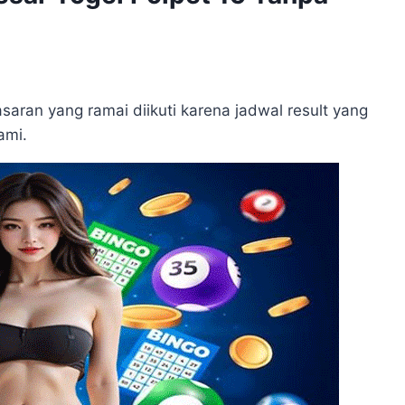
asaran yang ramai diikuti karena jadwal result yang
ami.