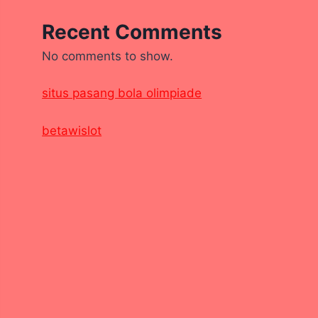
Recent Comments
No comments to show.
situs pasang bola olimpiade
betawislot