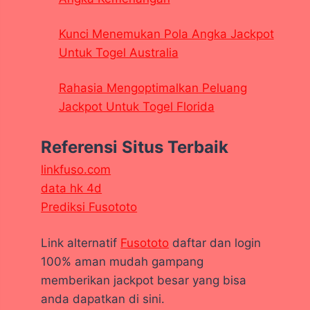
Kunci Menemukan Pola Angka Jackpot
Untuk Togel Australia
Rahasia Mengoptimalkan Peluang
Jackpot Untuk Togel Florida
Referensi Situs Terbaik
linkfuso.com
data hk 4d
Prediksi Fusototo
Link alternatif
Fusototo
daftar dan login
100% aman mudah gampang
memberikan jackpot besar yang bisa
anda dapatkan di sini.