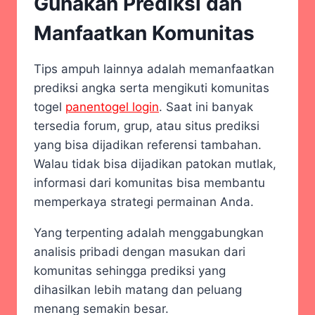
Gunakan Prediksi dan
Manfaatkan Komunitas
Tips ampuh lainnya adalah memanfaatkan
prediksi angka serta mengikuti komunitas
togel
panentogel login
. Saat ini banyak
tersedia forum, grup, atau situs prediksi
yang bisa dijadikan referensi tambahan.
Walau tidak bisa dijadikan patokan mutlak,
informasi dari komunitas bisa membantu
memperkaya strategi permainan Anda.
Yang terpenting adalah menggabungkan
analisis pribadi dengan masukan dari
komunitas sehingga prediksi yang
dihasilkan lebih matang dan peluang
menang semakin besar.