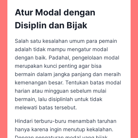
Atur Modal dengan
Disiplin dan Bijak
Salah satu kesalahan umum para pemain
adalah tidak mampu mengatur modal
dengan baik. Padahal, pengelolaan modal
merupakan kunci penting agar bisa
bermain dalam jangka panjang dan meraih
kemenangan besar. Tentukan batas modal
harian atau mingguan sebelum mulai
bermain, lalu disiplinlah untuk tidak
melewati batas tersebut.
Hindari terburu-buru menambah taruhan
hanya karena ingin menutup kekalahan.
Dengan pengaturan modal yang bijak,