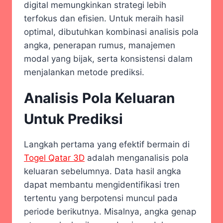
digital memungkinkan strategi lebih
terfokus dan efisien. Untuk meraih hasil
optimal, dibutuhkan kombinasi analisis pola
angka, penerapan rumus, manajemen
modal yang bijak, serta konsistensi dalam
menjalankan metode prediksi.
Analisis Pola Keluaran
Untuk Prediksi
Langkah pertama yang efektif bermain di
Togel Qatar 3D
adalah menganalisis pola
keluaran sebelumnya. Data hasil angka
dapat membantu mengidentifikasi tren
tertentu yang berpotensi muncul pada
periode berikutnya. Misalnya, angka genap