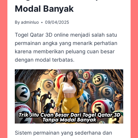
Modal Banyak
By
adminluo
09/04/2025
Togel Qatar 3D online menjadi salah satu
permainan angka yang menarik perhatian
karena memberikan peluang cuan besar
dengan modal terbatas.
Sistem permainan yang sederhana dan