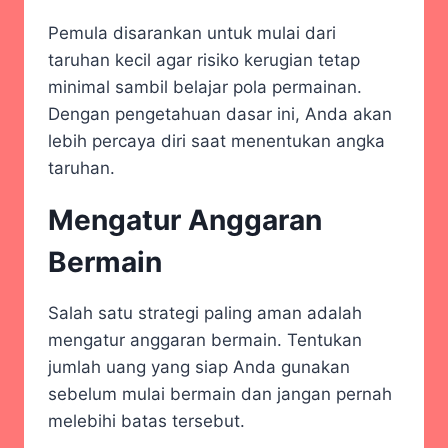
Pemula disarankan untuk mulai dari
taruhan kecil agar risiko kerugian tetap
minimal sambil belajar pola permainan.
Dengan pengetahuan dasar ini, Anda akan
lebih percaya diri saat menentukan angka
taruhan.
Mengatur Anggaran
Bermain
Salah satu strategi paling aman adalah
mengatur anggaran bermain. Tentukan
jumlah uang yang siap Anda gunakan
sebelum mulai bermain dan jangan pernah
melebihi batas tersebut.