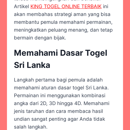
Artikel
KING TOGEL ONLINE TERBAIK
ini
akan membahas strategi aman yang bisa
membantu pemula memahami permainan,
meningkatkan peluang menang, dan tetap
bermain dengan bijak.
Memahami Dasar Togel
Sri Lanka
Langkah pertama bagi pemula adalah
memahami aturan dasar togel Sri Lanka.
Permainan ini menggunakan kombinasi
angka dari 2D, 3D hingga 4D. Memahami
jenis taruhan dan cara membaca hasil
undian sangat penting agar Anda tidak
salah langkah.