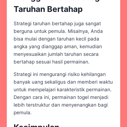
Taruhan Bertahap
Strategi taruhan bertahap juga sangat
berguna untuk pemula. Misalnya, Anda
bisa mulai dengan taruhan kecil pada
angka yang dianggap aman, kemudian
menyesuaikan jumlah taruhan secara
bertahap sesuai hasil permainan.
Strategi ini mengurangi risiko kehilangan
banyak uang sekaligus dan memberi waktu
untuk mempelajari karakteristik permainan.
Dengan cara ini, permainan togel menjadi
lebih terstruktur dan menyenangkan bagi
pemula.