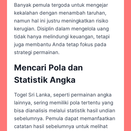
Banyak pemula tergoda untuk mengejar
kekalahan dengan menambah taruhan,
namun hal ini justru meningkatkan risiko
kerugian. Disiplin dalam mengelola uang
tidak hanya melindungi keuangan, tetapi
juga membantu Anda tetap fokus pada
strategi permainan.
Mencari Pola dan
Statistik Angka
Togel Sri Lanka, seperti permainan angka
lainnya, sering memiliki pola tertentu yang
bisa dianalisis melalui statistik hasil undian
sebelumnya. Pemula dapat memanfaatkan
catatan hasil sebelumnya untuk melihat