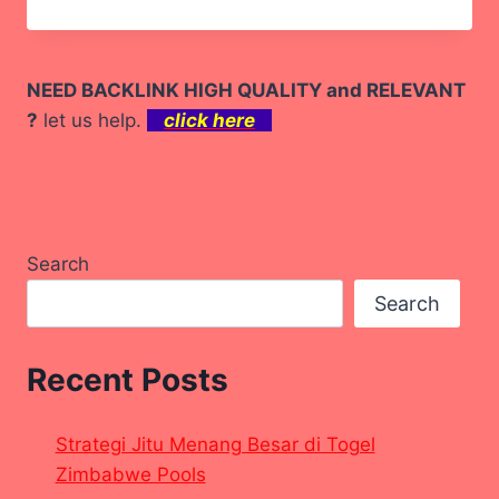
AMAN
TOGEL
SRI
LANKA
NEED BACKLINK HIGH QUALITY and RELEVANT
UNTUK
?
let us help.
click here
PEMULA
Search
Search
Recent Posts
Strategi Jitu Menang Besar di Togel
Zimbabwe Pools