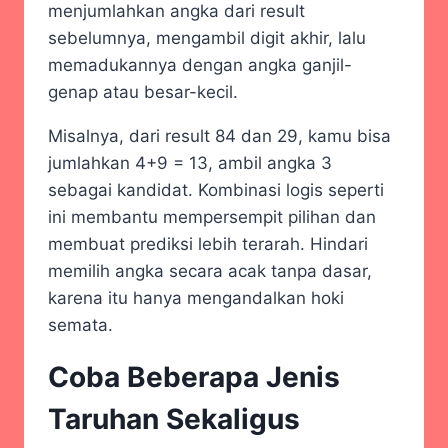
menjumlahkan angka dari result
sebelumnya, mengambil digit akhir, lalu
memadukannya dengan angka ganjil-
genap atau besar-kecil.
Misalnya, dari result 84 dan 29, kamu bisa
jumlahkan 4+9 = 13, ambil angka 3
sebagai kandidat. Kombinasi logis seperti
ini membantu mempersempit pilihan dan
membuat prediksi lebih terarah. Hindari
memilih angka secara acak tanpa dasar,
karena itu hanya mengandalkan hoki
semata.
Coba Beberapa Jenis
Taruhan Sekaligus