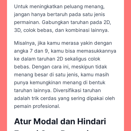
Untuk meningkatkan peluang menang,
jangan hanya bertaruh pada satu jenis
permainan. Gabungkan taruhan pada 2D,
3D, colok bebas, dan kombinasi lainnya.
Misalnya, jika kamu merasa yakin dengan
angka 7 dan 9, kamu bisa memasukkannya
ke dalam taruhan 2D sekaligus colok
bebas. Dengan cara ini, meskipun tidak
menang besar di satu jenis, kamu masih
punya kemungkinan menang di bentuk
taruhan lainnya. Diversifikasi taruhan
adalah trik cerdas yang sering dipakai oleh
pemain profesional.
Atur Modal dan Hindari