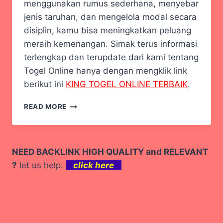
menggunakan rumus sederhana, menyebar
jenis taruhan, dan mengelola modal secara
disiplin, kamu bisa meningkatkan peluang
meraih kemenangan. Simak terus informasi
terlengkap dan terupdate dari kami tentang
Togel Online hanya dengan mengklik link
berikut ini
KING TOGEL ONLINE TERBAIK
.
TRIK
READ MORE
CERDAS
MEMILIH
ANGKA
TOGEL
NEED BACKLINK HIGH QUALITY and RELEVANT
TENNESSEE
?
let us help.
click here