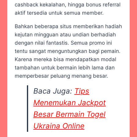
cashback kekalahan, hingga bonus referral
aktif tersedia untuk semua member.
Bahkan beberapa situs memberikan hadiah
kejutan mingguan atau undian berhadiah
dengan nilai fantastis. Semua promo ini
tentu sangat menguntungkan bagi pemain.
Karena mereka bisa mendapatkan modal
tambahan untuk bermain lebih lama dan
memperbesar peluang menang besar.
Baca Juga:
Tips
Menemukan Jackpot
Besar Bermain Togel
Ukraina Online