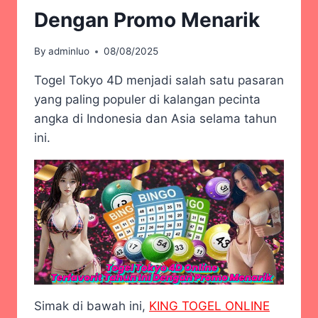
Dengan Promo Menarik
By
adminluo
08/08/2025
Togel Tokyo 4D menjadi salah satu pasaran
yang paling populer di kalangan pecinta
angka di Indonesia dan Asia selama tahun
ini.
Simak di bawah ini,
KING TOGEL ONLINE