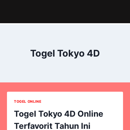
Skip
to
content
Togel Tokyo 4D
TOGEL ONLINE
Togel Tokyo 4D Online
Terfavorit Tahun Ini