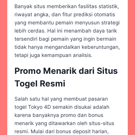
Banyak situs memberikan fasilitas statistik,
riwayat angka, dan fitur prediksi otomatis
yang membantu pemain menyusun strategi
lebih cerdas. Hal ini menambah daya tarik
tersendiri bagi pemain yang ingin bermain
tidak hanya mengandalkan keberuntungan,
tetapi juga kemampuan analisis.
Promo Menarik dari Situs
Togel Resmi
Salah satu hal yang membuat pasaran
togel Tokyo 4D semakin disukai adalah
karena banyaknya promo dan bonus
menarik yang ditawarkan oleh situs-situs
resmi. Mulai dari bonus deposit harian,