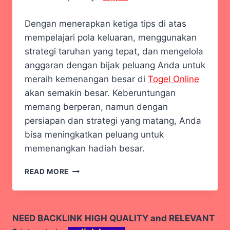
Dengan menerapkan ketiga tips di atas
mempelajari pola keluaran, menggunakan
strategi taruhan yang tepat, dan mengelola
anggaran dengan bijak peluang Anda untuk
meraih kemenangan besar di
Togel Online
akan semakin besar. Keberuntungan
memang berperan, namun dengan
persiapan dan strategi yang matang, Anda
bisa meningkatkan peluang untuk
memenangkan hadiah besar.
TIPS
READ MORE
AMPUH
MENDAPATKAN
KEMENANGAN
BESAR
NEED BACKLINK HIGH QUALITY and RELEVANT
TOGEL