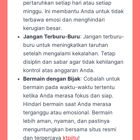
pertaruhkan setiap hari atau setiap
minggu. Ini membantu Anda untuk tidak
terbawa emosi dan menghindari
kerugian besar.
Jangan Terburu-Buru
: Jangan terburu-
buru untuk meningkatkan taruhan
setelah mengalami kekalahan. Tetap
disiplin dan sabar agar tidak kehilangan
kontrol atas anggaran Anda.
Bermain dengan Bijak
: Cobalah untuk
bermain pada waktu-waktu tertentu
ketika Anda merasa fokus dan siap.
Hindari bermain saat Anda merasa
terganggu atau emosional. Bermain
lebih aman, nyaman, dan pastinya
menguntungkan bersama situs resmi
dan terpercaya
ktpjitu
!