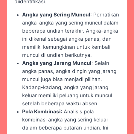
diidentifikasi.
Angka yang Sering Muncul
: Perhatikan
angka-angka yang sering muncul dalam
beberapa undian terakhir. Angka-angka
ini dikenal sebagai angka panas, dan
memiliki kemungkinan untuk kembali
muncul di undian berikutnya.
Angka yang Jarang Muncul
: Selain
angka panas, angka dingin yang jarang
muncul juga bisa menjadi pilihan.
Kadang-kadang, angka yang jarang
keluar memiliki peluang untuk muncul
setelah beberapa waktu absen.
Pola Kombinasi
: Analisis pola
kombinasi angka yang sering keluar
dalam beberapa putaran undian. Ini