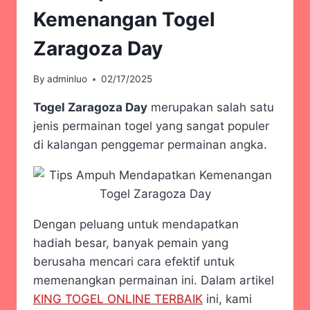
Kemenangan Togel
Zaragoza Day
By
adminluo
02/17/2025
Togel Zaragoza Day
merupakan salah satu
jenis permainan togel yang sangat populer
di kalangan penggemar permainan angka.
Dengan peluang untuk mendapatkan
hadiah besar, banyak pemain yang
berusaha mencari cara efektif untuk
memenangkan permainan ini. Dalam artikel
KING TOGEL ONLINE TERBAIK
ini, kami