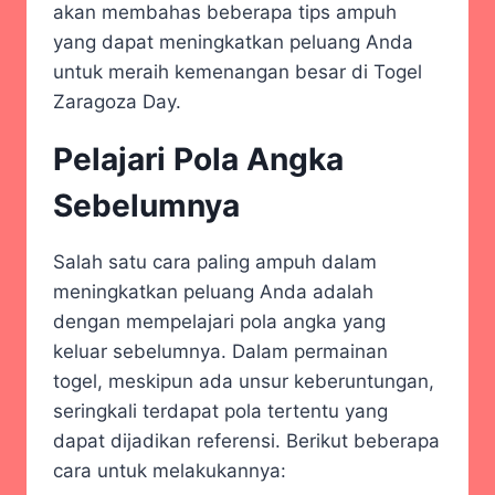
akan membahas beberapa tips ampuh
yang dapat meningkatkan peluang Anda
untuk meraih kemenangan besar di Togel
Zaragoza Day.
Pelajari Pola Angka
Sebelumnya
Salah satu cara paling ampuh dalam
meningkatkan peluang Anda adalah
dengan mempelajari pola angka yang
keluar sebelumnya. Dalam permainan
togel, meskipun ada unsur keberuntungan,
seringkali terdapat pola tertentu yang
dapat dijadikan referensi. Berikut beberapa
cara untuk melakukannya: