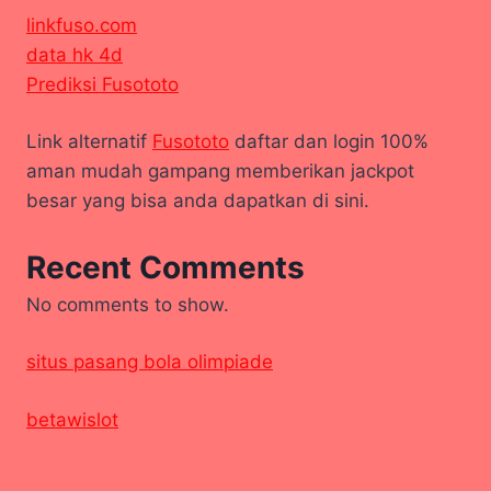
linkfuso.com
data hk 4d
Prediksi Fusototo
Link alternatif
Fusototo
daftar dan login 100%
aman mudah gampang memberikan jackpot
besar yang bisa anda dapatkan di sini.
Recent Comments
No comments to show.
situs pasang bola olimpiade
betawislot