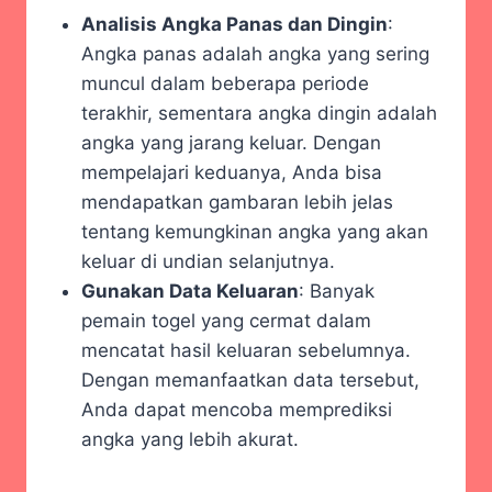
Analisis Angka Panas dan Dingin
:
Angka panas adalah angka yang sering
muncul dalam beberapa periode
terakhir, sementara angka dingin adalah
angka yang jarang keluar. Dengan
mempelajari keduanya, Anda bisa
mendapatkan gambaran lebih jelas
tentang kemungkinan angka yang akan
keluar di undian selanjutnya.
Gunakan Data Keluaran
: Banyak
pemain togel yang cermat dalam
mencatat hasil keluaran sebelumnya.
Dengan memanfaatkan data tersebut,
Anda dapat mencoba memprediksi
angka yang lebih akurat.