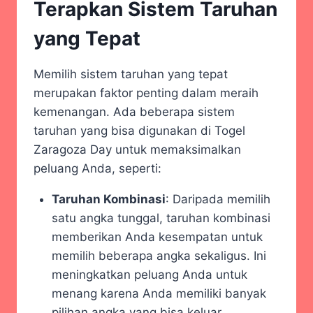
Terapkan Sistem Taruhan
yang Tepat
Memilih sistem taruhan yang tepat
merupakan faktor penting dalam meraih
kemenangan. Ada beberapa sistem
taruhan yang bisa digunakan di Togel
Zaragoza Day untuk memaksimalkan
peluang Anda, seperti:
Taruhan Kombinasi
: Daripada memilih
satu angka tunggal, taruhan kombinasi
memberikan Anda kesempatan untuk
memilih beberapa angka sekaligus. Ini
meningkatkan peluang Anda untuk
menang karena Anda memiliki banyak
pilihan angka yang bisa keluar.