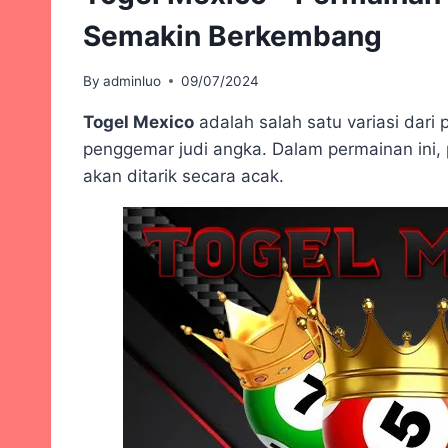
Semakin Berkembang
By
adminluo
09/07/2024
Togel Mexico
adalah salah satu variasi dari
penggemar judi angka. Dalam permainan ini
akan ditarik secara acak.