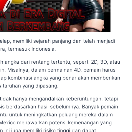
elap, memiliki sejarah panjang dan telah menjadi
ra, termasuk Indonesia.
 angka dari rentang tertentu, seperti 2D, 3D, atau
ilih. Misalnya, dalam permainan 4D, pemain harus
iap kombinasi angka yang benar akan memberikan
s taruhan yang dipasang.
 tidak hanya mengandalkan keberuntungan, tetapi
lisis berdasarkan hasil sebelumnya. Banyak pemain
ntu untuk meningkatkan peluang mereka dalam
 Mexico menawarkan potensi kemenangan yang
ini juga memiliki risiko tinggi dan dapat