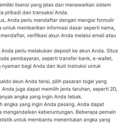
emiliki lisensi yang jelas dan menawarkan sistem
a pribadi dan transaksi Anda.
tus, Anda perlu mendaftar dengan mengisi formulir
a untuk memberikan informasi dasar seperti nama,
mendaftar, verifikasi akun Anda melalui email atau
 Anda perlu melakukan deposit ke akun Anda. Situs
de pembayaran, seperti transfer bank, e-wallet,
g nyaman bagi Anda dan ikuti instruksi untuk
aldo akun Anda terisi, pilih pasaran togel yang
 Anda juga dapat memilih jenis taruhan, seperti 2D,
anyak angka yang ingin Anda tebak.
lih angka yang ingin Anda pasang. Anda dapat
ya mengandalkan keberuntungan. Beberapa pemain
tatistik untuk membantu menentukan angka yang