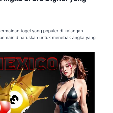
 permainan togel yang populer di kalangan
, pemain diharuskan untuk menebak angka yang