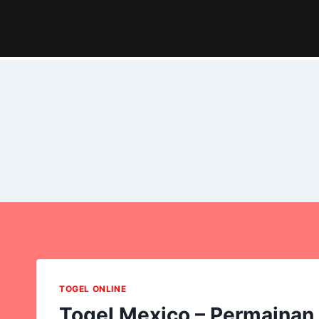
Skip
to
content
TOGEL ONLINE
Togel Mexico – Permainan 