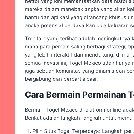
bettor yang kini memanfaatkan data historis 
mereka dalam menebak angka yang akan kelu
bantu dan aplikasi yang dirancang khusus
angka potensial berdasarkan pola keluaran 
Tren lain yang terlihat adalah meningkatnya 
mana para pemain saling berbagi strategi, ti
yang lebih interaktif dan mendukung, di man
semua inovasi ini, Togel Mexico tidak hanya
juga sebuah komunitas yang dinamis dan pen
bergabung dan berpartisipasi.
Cara Bermain Permainan T
Bermain Togel Mexico di platform online ad
Berikut adalah langkah-langkah untuk memu
Pilih Situs Togel Terpercaya: Langkah per