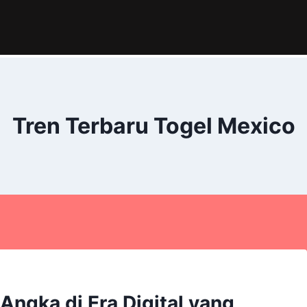
Tren Terbaru Togel Mexico
Angka di Era Digital yang