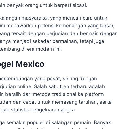
h banyak orang untuk berpartisipasi.
 kalangan masyarakat yang mencari cara untuk
ini menawarkan potensi kemenangan yang besar,
yang terkait dengan perjudian dan bermain dengan
hanya menjadi sekadar permainan, tetapi juga
kembang di era modern ini.
ogel Mexico
perkembangan yang pesat, seiring dengan
udian online. Salah satu tren terbaru adalah
n beralih dari metode tradisional ke platform
mudah dan cepat untuk memasang taruhan, serta
n statistik pengeluaran angka.
uga semakin populer di kalangan pemain. Banyak