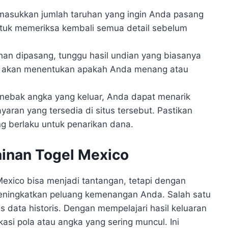
masukkan jumlah taruhan yang ingin Anda pasang
ntuk memeriksa kembali semua detail sebelum
han dipasang, tunggu hasil undian yang biasanya
ni akan menentukan apakah Anda menang atau
nebak angka yang keluar, Anda dapat menarik
an yang tersedia di situs tersebut. Pastikan
g berlaku untuk penarikan dana.
ainan Togel Mexico
xico bisa menjadi tantangan, tetapi dengan
meningkatkan peluang kemenangan Anda. Salah satu
data historis. Dengan mempelajari hasil keluaran
si pola atau angka yang sering muncul. Ini