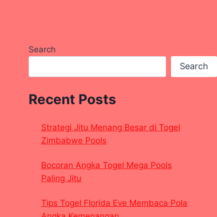
Search
Search
Recent Posts
Strategi Jitu Menang Besar di Togel
Zimbabwe Pools
Bocoran Angka Togel Mega Pools
Paling Jitu
Tips Togel Florida Eve Membaca Pola
Angka Kemenangan