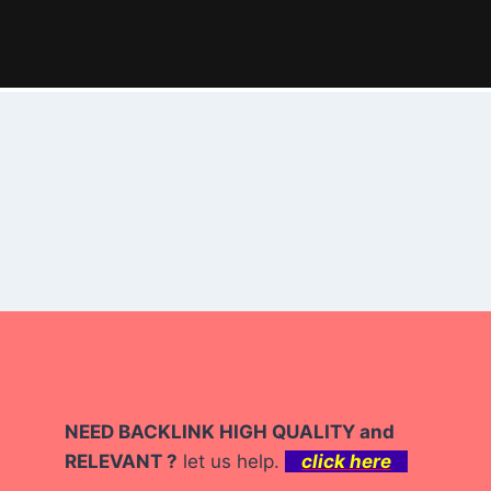
NEED BACKLINK HIGH QUALITY and
RELEVANT ?
let us help.
click here