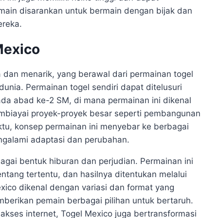
main disarankan untuk bermain dengan bijak dan
ereka.
Mexico
a dan menarik, yang berawal dari permainan togel
dunia. Permainan togel sendiri dapat ditelusuri
ada abad ke-2 SM, di mana permainan ini dikenal
biayai proyek-proyek besar seperti pembangunan
ktu, konsep permainan ini menyebar ke berbagai
ngalami adaptasi dan perubahan.
agai bentuk hiburan dan perjudian. Permainan ini
entang tertentu, dan hasilnya ditentukan melalui
xico dikenal dengan variasi dan format yang
berikan pemain berbagai pilihan untuk bertaruh.
kses internet, Togel Mexico juga bertransformasi