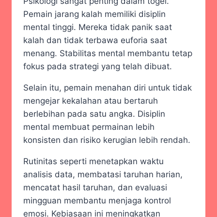
Psikologi sangat penting dalam togel.
Pemain jarang kalah memiliki disiplin
mental tinggi. Mereka tidak panik saat
kalah dan tidak terbawa euforia saat
menang. Stabilitas mental membantu tetap
fokus pada strategi yang telah dibuat.
Selain itu, pemain menahan diri untuk tidak
mengejar kekalahan atau bertaruh
berlebihan pada satu angka. Disiplin
mental membuat permainan lebih
konsisten dan risiko kerugian lebih rendah.
Rutinitas seperti menetapkan waktu
analisis data, membatasi taruhan harian,
mencatat hasil taruhan, dan evaluasi
mingguan membantu menjaga kontrol
emosi. Kebiasaan ini meningkatkan