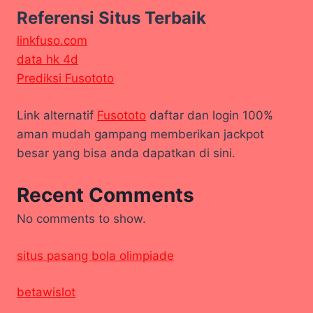
Referensi Situs Terbaik
linkfuso.com
data hk 4d
Prediksi Fusototo
Link alternatif
Fusototo
daftar dan login 100%
aman mudah gampang memberikan jackpot
besar yang bisa anda dapatkan di sini.
Recent Comments
No comments to show.
situs pasang bola olimpiade
betawislot