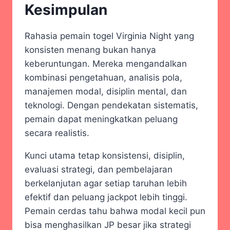
Kesimpulan
Rahasia pemain togel Virginia Night yang
konsisten menang bukan hanya
keberuntungan. Mereka mengandalkan
kombinasi pengetahuan, analisis pola,
manajemen modal, disiplin mental, dan
teknologi. Dengan pendekatan sistematis,
pemain dapat meningkatkan peluang
secara realistis.
Kunci utama tetap konsistensi, disiplin,
evaluasi strategi, dan pembelajaran
berkelanjutan agar setiap taruhan lebih
efektif dan peluang jackpot lebih tinggi.
Pemain cerdas tahu bahwa modal kecil pun
bisa menghasilkan JP besar jika strategi