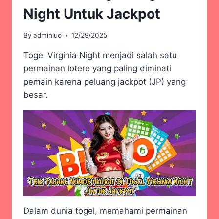
Night Untuk Jackpot
By
adminluo
12/29/2025
Togel Virginia Night menjadi salah satu
permainan lotere yang paling diminati
pemain karena peluang jackpot (JP) yang
besar.
Dalam dunia togel, memahami permainan