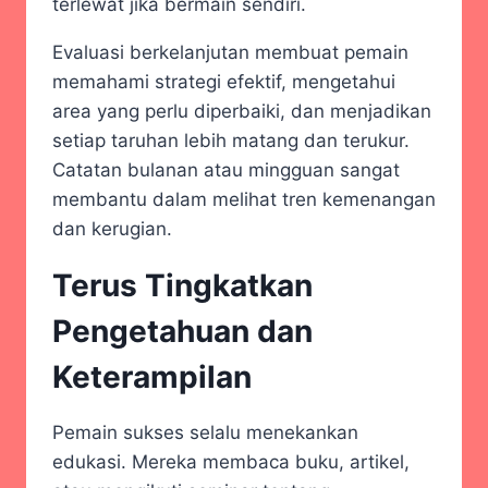
terlewat jika bermain sendiri.
Evaluasi berkelanjutan membuat pemain
memahami strategi efektif, mengetahui
area yang perlu diperbaiki, dan menjadikan
setiap taruhan lebih matang dan terukur.
Catatan bulanan atau mingguan sangat
membantu dalam melihat tren kemenangan
dan kerugian.
Terus Tingkatkan
Pengetahuan dan
Keterampilan
Pemain sukses selalu menekankan
edukasi. Mereka membaca buku, artikel,