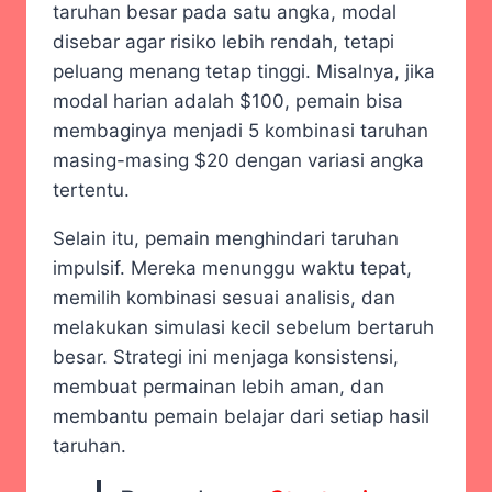
taruhan besar pada satu angka, modal
disebar agar risiko lebih rendah, tetapi
peluang menang tetap tinggi. Misalnya, jika
modal harian adalah $100, pemain bisa
membaginya menjadi 5 kombinasi taruhan
masing-masing $20 dengan variasi angka
tertentu.
Selain itu, pemain menghindari taruhan
impulsif. Mereka menunggu waktu tepat,
memilih kombinasi sesuai analisis, dan
melakukan simulasi kecil sebelum bertaruh
besar. Strategi ini menjaga konsistensi,
membuat permainan lebih aman, dan
membantu pemain belajar dari setiap hasil
taruhan.