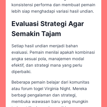
konsistensi performa dan membuat pemain
lebih siap menghadapi variasi hasil undian.
Evaluasi Strategi Agar
Semakin Tajam
Setiap hasil undian menjadi bahan
evaluasi. Pemain menilai apakah kombinasi
angka sesuai pola, manajemen modal
efektif, dan strategi mana yang perlu
diperbaiki.
Beberapa pemain belajar dari komunitas
atau forum togel Virginia Night. Mereka
berbagi pengalaman dan strategi,
membuka wawasan baru yang mungkin