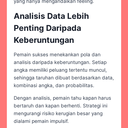
yang hanya mengandalkan feeling.
Analisis Data Lebih
Penting Daripada
Keberuntungan
Pemain sukses menekankan pola dan
analisis daripada keberuntungan. Setiap
angka memiliki peluang tertentu muncul,
sehingga taruhan dibuat berdasarkan data,
kombinasi angka, dan probabilitas.
Dengan analisis, pemain tahu kapan harus
bertaruh dan kapan berhenti. Strategi ini
mengurangi risiko kerugian besar yang
dialami pemain impulsif.