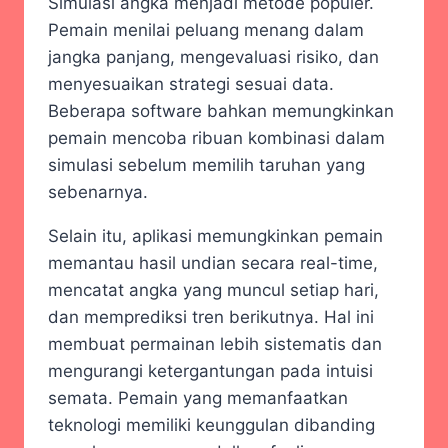
Simulasi angka menjadi metode populer.
Pemain menilai peluang menang dalam
jangka panjang, mengevaluasi risiko, dan
menyesuaikan strategi sesuai data.
Beberapa software bahkan memungkinkan
pemain mencoba ribuan kombinasi dalam
simulasi sebelum memilih taruhan yang
sebenarnya.
Selain itu, aplikasi memungkinkan pemain
memantau hasil undian secara real-time,
mencatat angka yang muncul setiap hari,
dan memprediksi tren berikutnya. Hal ini
membuat permainan lebih sistematis dan
mengurangi ketergantungan pada intuisi
semata. Pemain yang memanfaatkan
teknologi memiliki keunggulan dibanding