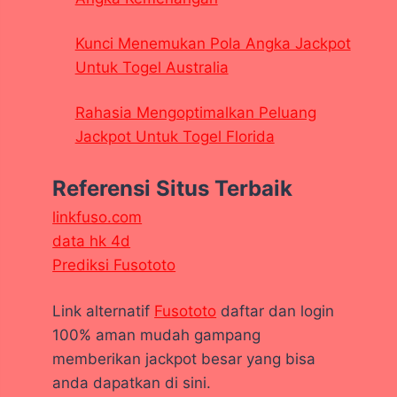
Kunci Menemukan Pola Angka Jackpot
Untuk Togel Australia
Rahasia Mengoptimalkan Peluang
Jackpot Untuk Togel Florida
Referensi Situs Terbaik
linkfuso.com
data hk 4d
Prediksi Fusototo
Link alternatif
Fusototo
daftar dan login
100% aman mudah gampang
memberikan jackpot besar yang bisa
anda dapatkan di sini.