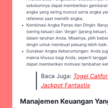
sebelumnya dapat memberikan gambaran te
angka yang sering muncul serta angka yan
referensi saat memilih angka.
Kombinasi Angka Panas dan Dingin: Bany
(sering keluar) dan ‘dingin’ (jarang kelu
dalam taruhan Anda. Misalnya, pilih be
dingin untuk membuat peluang lebih baik.
Gunakan Angka Keberuntungan: Anda jug
makna khusus bagi Anda, seperti tanggal 
dapat memberikan motivasi tambahan ket
Baca Juga:
Togel Calif
Jackpot Fantastis
Manajemen Keuangan Yang