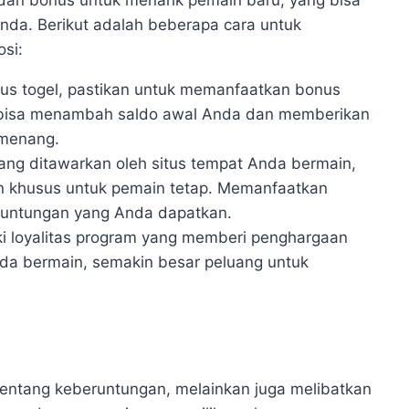
dan bonus untuk menarik pemain baru, yang bisa
da. Berikut adalah beberapa cara untuk
si:
tus togel, pastikan untuk memanfaatkan bonus
Ini bisa menambah saldo awal Anda dan memberikan
 menang.
yang ditawarkan oleh situs tempat Anda bermain,
an khusus untuk pemain tetap. Memanfaatkan
euntungan yang Anda dapatkan.
ki loyalitas program yang memberi penghargaan
da bermain, semakin besar peluang untuk
ntang keberuntungan, melainkan juga melibatkan