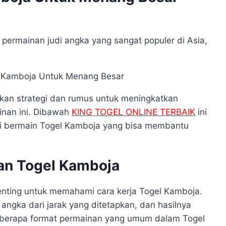
permainan judi angka yang sangat populer di Asia,
n strategi dan rumus untuk meningkatkan
nan ini. Dibawah
KING TOGEL ONLINE TERBAIK
ini
i bermain Togel Kamboja yang bisa membantu
n Togel Kamboja
enting untuk memahami cara kerja Togel Kamboja.
angka dari jarak yang ditetapkan, dan hasilnya
beberapa format permainan yang umum dalam Togel