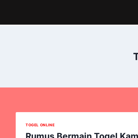
Skip
to
content
TOGEL ONLINE
Rumus Bermain Togel Kam