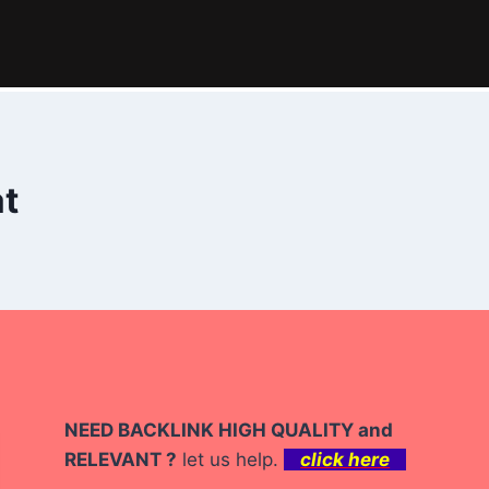
t
NEED BACKLINK HIGH QUALITY and
RELEVANT ?
let us help.
click here