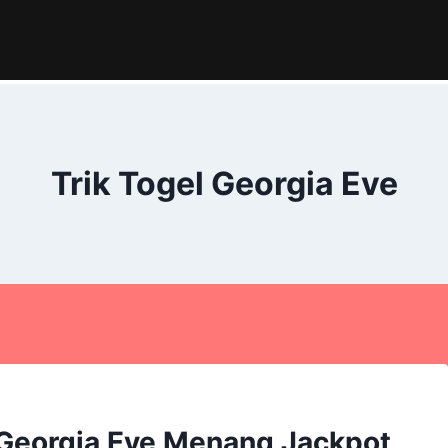
Trik Togel Georgia Eve
 Georgia Eve Menang Jackpot