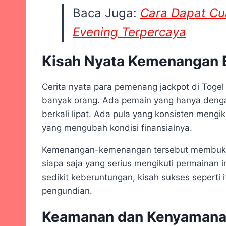
Baca Juga:
Cara Dapat Cu
Evening Terpercaya
Kisah Nyata Kemenangan 
Cerita nyata para pemenang jackpot di Togel 
banyak orang. Ada pemain yang hanya denga
berkali lipat. Ada pula yang konsisten mengi
yang mengubah kondisi finansialnya.
Kemenangan-kemenangan tersebut membukti
siapa saja yang serius mengikuti permainan i
sedikit keberuntungan, kisah sukses seperti i
pengundian.
Keamanan dan Kenyamana