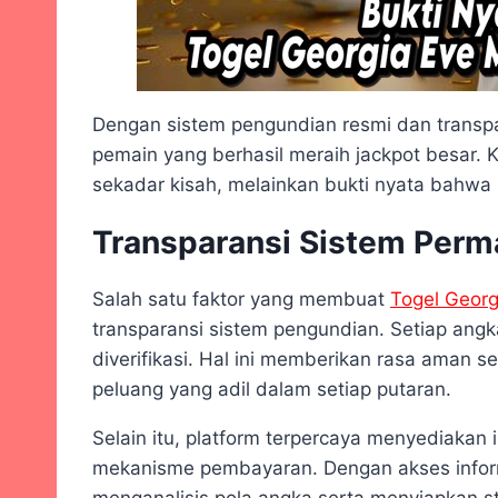
Dengan sistem pengundian resmi dan transpa
pemain yang berhasil meraih jackpot besar
sekadar kisah, melainkan bukti nyata bahwa
Transparansi Sistem Perm
Salah satu faktor yang membuat
Togel Georg
transparansi sistem pengundian. Setiap ang
diverifikasi. Hal ini memberikan rasa aman 
peluang yang adil dalam setiap putaran.
Selain itu, platform terpercaya menyediakan 
mekanisme pembayaran. Dengan akses inform
menganalisis pola angka serta menyiapkan st