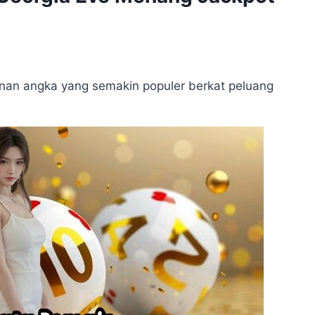
inan angka yang semakin populer berkat peluang