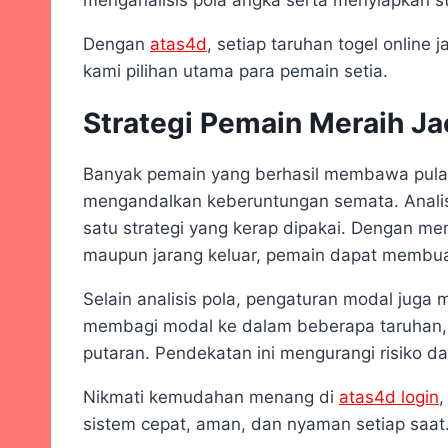
Dengan
atas4d
, setiap taruhan togel online
kami pilihan utama para pemain setia.
Strategi Pemain Meraih Ja
Banyak pemain yang berhasil membawa pulang
mengandalkan keberuntungan semata. Analis
satu strategi yang kerap dipakai. Dengan m
maupun jarang keluar, pemain dapat membuat 
Selain analisis pola, pengaturan modal juga 
membagi modal ke dalam beberapa taruhan, 
putaran. Pendekatan ini mengurangi risiko 
Nikmati kemudahan menang di
atas4d login
,
sistem cepat, aman, dan nyaman setiap saat