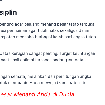
iplin
penting agar peluang menang besar tetap terbuka.
esi permainan agar tidak habis sekaligus dalam
esempatan mencoba berbagai kombinasi angka tetap
 batas kerugian sangat penting. Target keuntungan
aat hasil optimal tercapai, sedangkan batas
ntungan semata, melainkan dari perhitungan angka
ntuk membantu Anda mewujudkan strategi itu.
sar Menanti Anda di Dunia