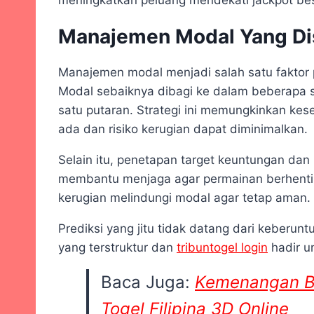
Manajemen Modal Yang Dis
Manajemen modal menjadi salah satu faktor 
Modal sebaiknya dibagi ke dalam beberapa s
satu putaran. Strategi ini memungkinkan k
ada dan risiko kerugian dapat diminimalkan.
Selain itu, penetapan target keuntungan dan
membantu menjaga agar permainan berhenti s
kerugian melindungi modal agar tetap aman.
Prediksi yang jitu tidak datang dari keberu
yang terstruktur dan
tribuntogel login
hadir u
Baca Juga:
Kemenangan Be
Togel Filipina 3D Online