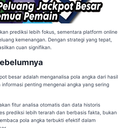
n prediksi lebih fokus, sementara platform online
ang kemenangan. Dengan strategi yang tepat,
silkan cuan signifikan.
 Sebelumnya
ot besar adalah menganalisa pola angka dari hasil
 informasi penting mengenai angka yang sering
an fitur analisa otomatis dan data historis
s prediksi lebih terarah dan berbasis fakta, bukan
embaca pola angka terbukti efektif dalam
ar.