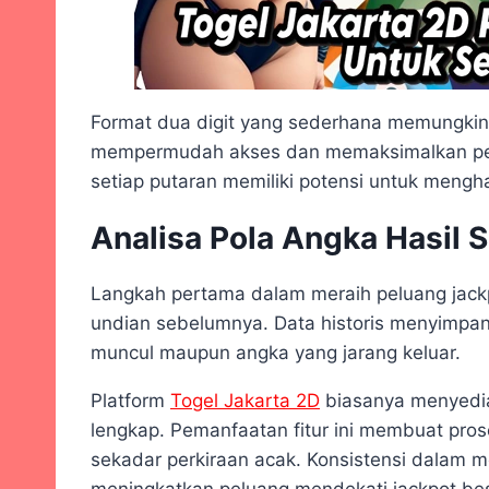
Format dua digit yang sederhana memungkinka
mempermudah akses dan memaksimalkan pelu
setiap putaran memiliki potensi untuk mengha
Analisa Pola Angka Hasil
Langkah pertama dalam meraih peluang jackp
undian sebelumnya. Data historis menyimpan
muncul maupun angka yang jarang keluar.
Platform
Togel Jakarta 2D
biasanya menyediak
lengkap. Pemanfaatan fitur ini membuat prose
sekadar perkiraan acak. Konsistensi dalam m
meningkatkan peluang mendekati jackpot bes