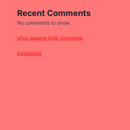
Recent Comments
No comments to show.
situs pasang bola olimpiade
betawislot