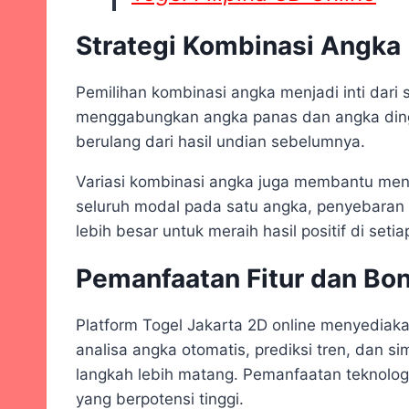
Strategi Kombinasi Angka
Pemilihan kombinasi angka menjadi inti dari s
menggabungkan angka panas dan angka dingi
berulang dari hasil undian sebelumnya.
Variasi kombinasi angka juga membantu menj
seluruh modal pada satu angka, penyebara
lebih besar untuk meraih hasil positif di setia
Pemanfaatan Fitur dan Bo
Platform Togel Jakarta 2D online menyediakan
analisa angka otomatis, prediksi tren, dan
langkah lebih matang. Pemanfaatan teknolo
yang berpotensi tinggi.