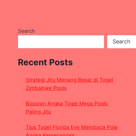
Search
Search
Recent Posts
Strategi Jitu Menang Besar di Togel
Zimbabwe Pools
Bocoran Angka Togel Mega Pools
Paling Jitu
Tips Togel Florida Eve Membaca Pola
Angka Kemenangan