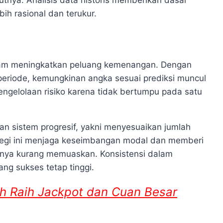
ih rasional dan terukur.
dalam meningkatkan peluang kemenangan. Dengan
riode, kemungkinan angka sesuai prediksi muncul
ngelolaan risiko karena tidak bertumpu pada satu
 sistem progresif, yakni menyesuaikan jumlah
ategi ini menjaga keseimbangan modal dan memberi
mnya kurang memuaskan. Konsistensi dalam
ng sukses tetap tinggi.
 Raih Jackpot dan Cuan Besar