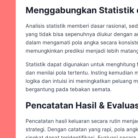
Menggabungkan Statistik 
Analisis statistik memberi dasar rasional,
yang tidak bisa sepenuhnya diukur dengan a
dalam mengamati pola angka secara konsiste
memungkinkan prediksi menjadi lebih matang
Statistik dapat digunakan untuk menghitung 
dan menilai pola tertentu. Insting kemudia
logika dan intuisi ini meningkatkan peluang
bergantung pada tebakan semata.
Pencatatan Hasil & Evaluas
Pencatatan hasil keluaran secara rutin menja
strategi. Dengan catatan yang rapi, pola an
singkat dapat teridentifikasi. Evaluasi secar