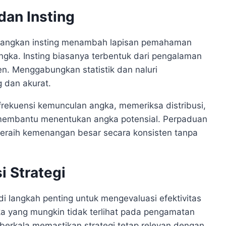
dan Insting
 sedangkan insting menambah lapisan pemahaman
ngka. Insting biasanya terbentuk dari pengalaman
n. Menggabungkan statistik dan naluri
 dan akurat.
frekuensi kemunculan angka, memeriksa distribusi,
n membantu menentukan angka potensial. Perpaduan
 meraih kemenangan besar secara konsisten tanpa
i Strategi
di langkah penting untuk mengevaluasi efektivitas
gka yang mungkin tidak terlihat pada pengamatan
a berkala memastikan strategi tetap relevan dengan