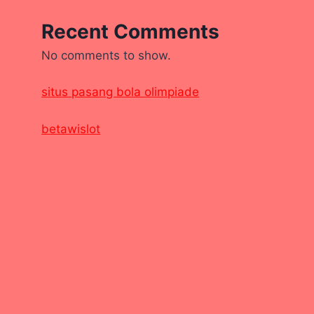
Recent Comments
No comments to show.
situs pasang bola olimpiade
betawislot