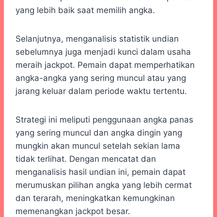
yang lebih baik saat memilih angka.
Selanjutnya, menganalisis statistik undian
sebelumnya juga menjadi kunci dalam usaha
meraih jackpot. Pemain dapat memperhatikan
angka-angka yang sering muncul atau yang
jarang keluar dalam periode waktu tertentu.
Strategi ini meliputi penggunaan angka panas
yang sering muncul dan angka dingin yang
mungkin akan muncul setelah sekian lama
tidak terlihat. Dengan mencatat dan
menganalisis hasil undian ini, pemain dapat
merumuskan pilihan angka yang lebih cermat
dan terarah, meningkatkan kemungkinan
memenangkan jackpot besar.