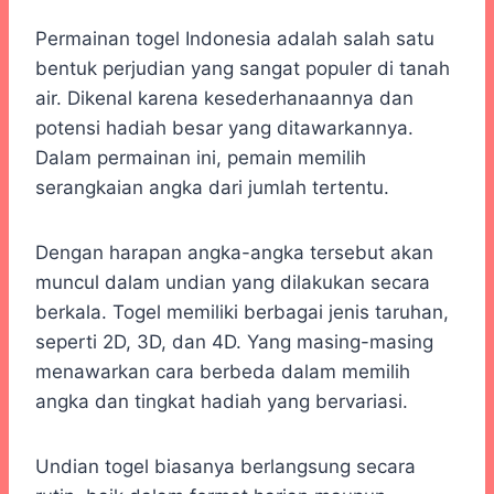
Permainan togel Indonesia adalah salah satu
bentuk perjudian yang sangat populer di tanah
air. Dikenal karena kesederhanaannya dan
potensi hadiah besar yang ditawarkannya.
Dalam permainan ini, pemain memilih
serangkaian angka dari jumlah tertentu.
Dengan harapan angka-angka tersebut akan
muncul dalam undian yang dilakukan secara
berkala. Togel memiliki berbagai jenis taruhan,
seperti 2D, 3D, dan 4D. Yang masing-masing
menawarkan cara berbeda dalam memilih
angka dan tingkat hadiah yang bervariasi.
Undian togel biasanya berlangsung secara