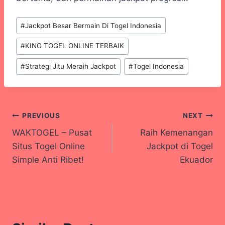
Post
#
Jackpot Besar Bermain Di Togel Indonesia
Tags:
#
KING TOGEL ONLINE TERBAIK
#
Strategi Jitu Meraih Jackpot
#
Togel Indonesia
Post
PREVIOUS
NEXT
WAKTOGEL – Pusat
Raih Kemenangan
navigation
Situs Togel Online
Jackpot di Togel
Simple Anti Ribet!
Ekuador