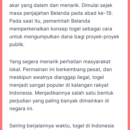
akar yang dalam dan menarik. Dimulai sejak
masa penjajahan Belanda pada abad ke-19.
Pada saat itu, pemerintah Belanda
memperkenalkan konsep togel sebagai cara
untuk mengumpulkan dana bagi proyek-proyek
publik.
Yang segera menarik perhatian masyarakat
lokal. Permainan ini berkembang pesat, dan
meskipun awalnya dianggap ilegal, togel
menjadi sangat populer di kalangan rakyat
Indonesia. Menjadikannya salah satu bentuk
perjudian yang paling banyak dimainkan di
negara ini.
Seiring berjalannya waktu, togel di Indonesia