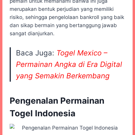
pemain untuk memahami bahwa ini juga
merupakan bentuk perjudian yang memiliki
risiko, sehingga pengelolaan bankroll yang baik
dan sikap bermain yang bertanggung jawab
sangat dianjurkan.
Baca Juga:
Togel Mexico –
Permainan Angka di Era Digital
yang Semakin Berkembang
Pengenalan Permainan
Togel Indonesia