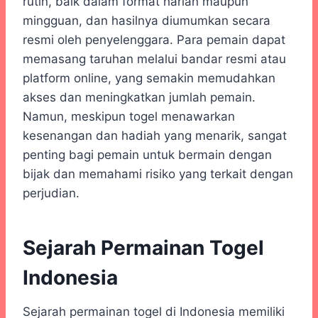
rutin, baik dalam format harian maupun
mingguan, dan hasilnya diumumkan secara
resmi oleh penyelenggara. Para pemain dapat
memasang taruhan melalui bandar resmi atau
platform online, yang semakin memudahkan
akses dan meningkatkan jumlah pemain.
Namun, meskipun togel menawarkan
kesenangan dan hadiah yang menarik, sangat
penting bagi pemain untuk bermain dengan
bijak dan memahami risiko yang terkait dengan
perjudian.
Sejarah Permainan Togel
Indonesia
Sejarah permainan togel di Indonesia memiliki