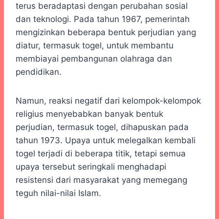
terus beradaptasi dengan perubahan sosial
dan teknologi. Pada tahun 1967, pemerintah
mengizinkan beberapa bentuk perjudian yang
diatur, termasuk togel, untuk membantu
membiayai pembangunan olahraga dan
pendidikan.
Namun, reaksi negatif dari kelompok-kelompok
religius menyebabkan banyak bentuk
perjudian, termasuk togel, dihapuskan pada
tahun 1973. Upaya untuk melegalkan kembali
togel terjadi di beberapa titik, tetapi semua
upaya tersebut seringkali menghadapi
resistensi dari masyarakat yang memegang
teguh nilai-nilai Islam.