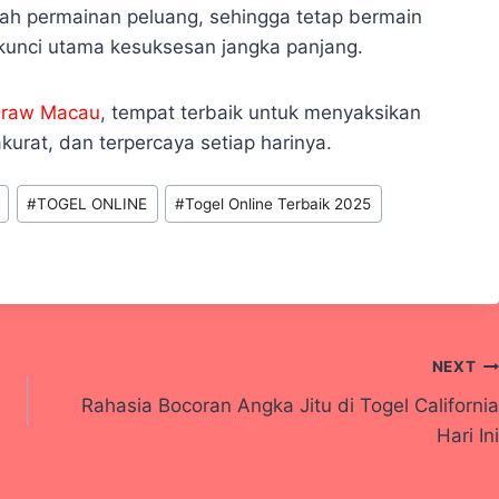
alah permainan peluang, sehingga tetap bermain
kunci utama kesuksesan jangka panjang.
Draw Macau
, tempat terbaik untuk menyaksikan
akurat, dan terpercaya setiap harinya.
#
TOGEL ONLINE
#
Togel Online Terbaik 2025
NEXT
Rahasia Bocoran Angka Jitu di Togel California
Hari Ini