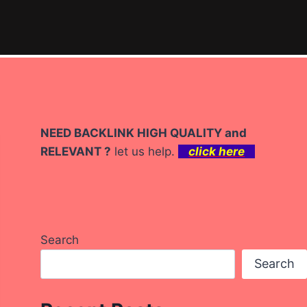
NEED BACKLINK HIGH QUALITY and
RELEVANT ?
let us help.
click here
Search
Search