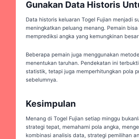
Gunakan Data Historis Unt
Data historis keluaran Togel Fujian menjadi 
meningkatkan peluang menang. Pemain bisa 
memprediksi angka yang kemungkinan besar 
Beberapa pemain juga menggunakan metode ko
menentukan taruhan. Pendekatan ini terbukt
statistik, tetapi juga memperhitungkan pola
sebelumnya.
Kesimpulan
Menang di Togel Fujian setiap minggu bukanl
strategi tepat, memahami pola angka, menge
kombinasi analisis data, strategi pemilihan