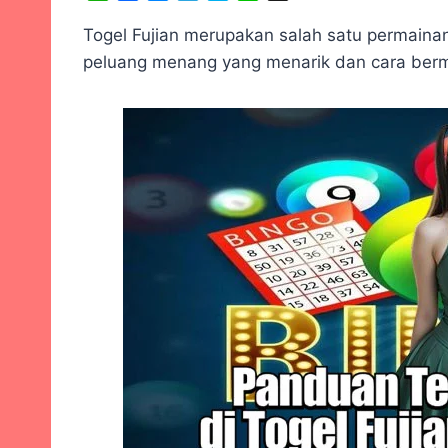
h
a
e
e
k
i
a
c
s
l
y
n
Togel Fujian merupakan salah satu permainan
t
e
s
e
p
e
peluang menang yang menarik dan cara berm
s
b
e
g
e
A
o
n
r
p
o
g
a
p
k
e
m
r