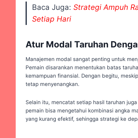
Baca Juga:
Strategi Ampuh Ra
Setiap Hari
Atur Modal Taruhan Denga
Manajemen modal sangat penting untuk menja
Pemain disarankan menentukan batas taruha
kemampuan finansial. Dengan begitu, meskipu
tetap menyenangkan.
Selain itu, mencatat setiap hasil taruhan jug
pemain bisa mengetahui kombinasi angka ma
yang kurang efektif, sehingga strategi ke dep