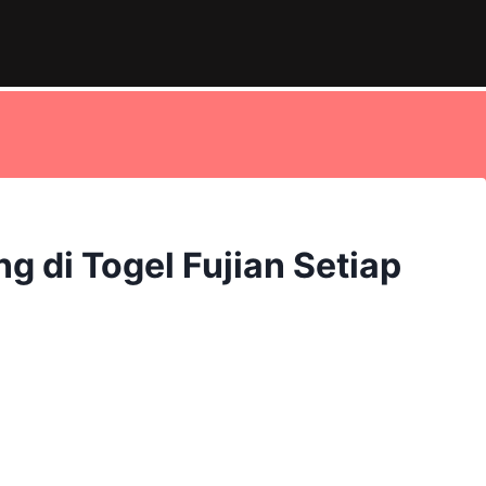
 di Togel Fujian Setiap