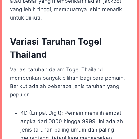
atau besar yang memberikan hadiah jackpot
yang lebih tinggi, membuatnya lebih menarik
untuk diikuti.
Variasi Taruhan Togel
Thailand
Variasi taruhan dalam Togel Thailand
memberikan banyak pilihan bagi para pemain.
Berikut adalah beberapa jenis taruhan yang
populer:
4D (Empat Digit): Pemain memilih empat
angka dari 0000 hingga 9999. Ini adalah
jenis taruhan paling umum dan paling
menantang, tetapi juga menawarkan