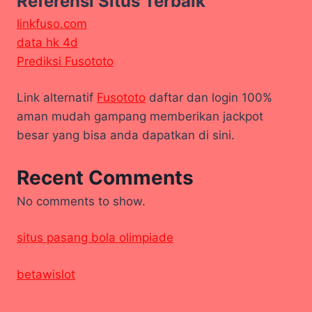
Referensi Situs Terbaik
linkfuso.com
data hk 4d
Prediksi Fusototo
Link alternatif
Fusototo
daftar dan login 100%
aman mudah gampang memberikan jackpot
besar yang bisa anda dapatkan di sini.
Recent Comments
No comments to show.
situs pasang bola olimpiade
betawislot