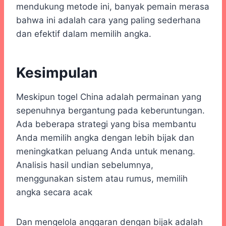
mendukung metode ini, banyak pemain merasa
bahwa ini adalah cara yang paling sederhana
dan efektif dalam memilih angka.
Kesimpulan
Meskipun togel China adalah permainan yang
sepenuhnya bergantung pada keberuntungan.
Ada beberapa strategi yang bisa membantu
Anda memilih angka dengan lebih bijak dan
meningkatkan peluang Anda untuk menang.
Analisis hasil undian sebelumnya,
menggunakan sistem atau rumus, memilih
angka secara acak
Dan mengelola anggaran dengan bijak adalah