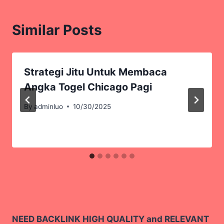
Similar Posts
Strategi Jitu Untuk Membaca
Angka Togel Chicago Pagi
By
adminluo
10/30/2025
NEED BACKLINK HIGH QUALITY and RELEVANT