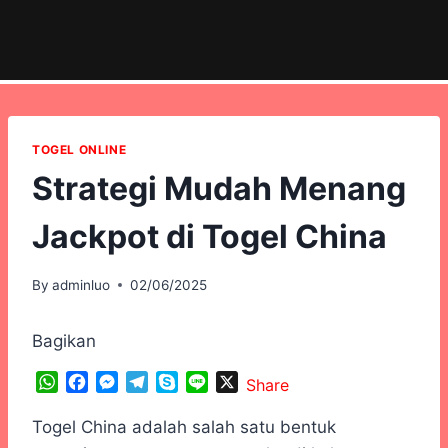
Skip
to
content
TOGEL ONLINE
Strategi Mudah Menang
Jackpot di Togel China
By
adminluo
02/06/2025
Bagikan
W
F
M
T
S
L
X
Share
h
a
e
e
k
i
a
c
s
l
y
n
Togel China adalah salah satu bentuk