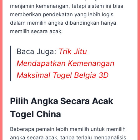
menjamin kemenangan, tetapi sistem ini bisa
memberikan pendekatan yang lebih logis
dalam memilih angka dibandingkan hanya
memilih secara acak.
Baca Juga:
Trik Jitu
Mendapatkan Kemenangan
Maksimal Togel Belgia 3D
Pilih Angka Secara Acak
Togel China
Beberapa pemain lebih memilih untuk memilih
angka secara acak, tanpa terlalu menganalisis