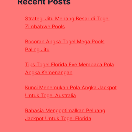
Recent Posts
Strategi Jitu Menang Besar di Togel
Zimbabwe Pools
Bocoran Angka Togel Mega Pools
Paling Jitu
Tips Togel Florida Eve Membaca Pola
Angka Kemenangan
Kunci Menemukan Pola Angka Jackpot
Untuk Togel Australia
Rahasia Mengoptimalkan Peluang
Jackpot Untuk Togel Florida