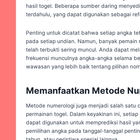
hasil togel. Beberapa sumber daring menyed
terdahulu, yang dapat digunakan sebagai ref
Penting untuk dicatat bahwa setiap angka tet
pada setiap undian. Namun, banyak pemain
telah terbukti sering muncul. Anda dapat m
frekuensi munculnya angka-angka selama be
wawasan yang lebih baik tentang pilihan n
Memanfaatkan Metode Nu
Metode numerologi juga menjadi salah satu 
permainan togel. Dalam keyakinan ini, setiap
dapat digunakan untuk memprediksi hasil ya
pemilihan angka pada tanggal-tanggal penting
tahun, atau peristiwa spesial lainnya.