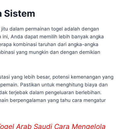
 Sistem
 jitu dalam permainan togel adalah dengan
ini, Anda dapat memilih lebih banyak angka
rapa kombinasi taruhan dari angka-angka
ombinasi yang mungkin dan dengan demikian
tasi yang lebih besar, potensi kemenangan yang
k pemain. Pastikan untuk menghitung biaya dan
dak terjebak dalam pengeluaran berlebihan.
 pemain berpengalaman yang tahu cara mengatur
ogel Arab Saudi Cara Mengelola