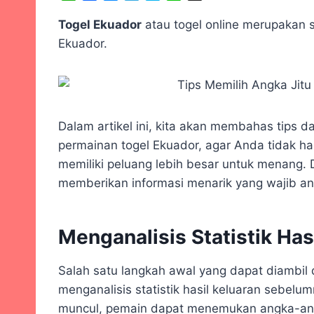
h
a
e
e
k
i
a
c
s
l
y
n
Togel Ekuador
atau togel online merupakan s
t
e
s
e
p
e
Ekuador.
s
b
e
g
e
A
o
n
r
p
o
g
a
p
k
e
m
r
Dalam artikel ini, kita akan membahas tips d
permainan togel Ekuador, agar Anda tidak h
memiliki peluang lebih besar untuk menang. 
memberikan informasi menarik yang wajib an
Menganalisis Statistik Has
Salah satu langkah awal yang dapat diambil 
menganalisis statistik hasil keluaran sebel
muncul, pemain dapat menemukan angka-angk