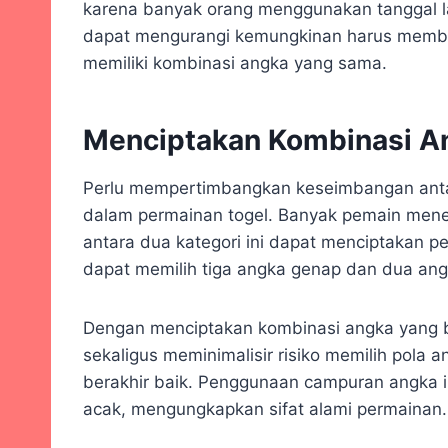
karena banyak orang menggunakan tanggal la
dapat mengurangi kemungkinan harus memba
memiliki kombinasi angka yang sama.
Menciptakan Kombinasi A
Perlu mempertimbangkan keseimbangan antar
dalam permainan togel. Banyak pemain me
antara dua kategori ini dapat menciptakan p
dapat memilih tiga angka genap dan dua angk
Dengan menciptakan kombinasi angka yang b
sekaligus meminimalisir risiko memilih pola 
berakhir baik. Penggunaan campuran angka 
acak, mengungkapkan sifat alami permainan.