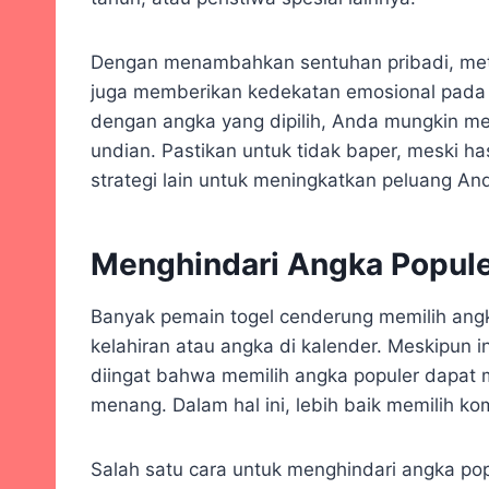
Dengan menambahkan sentuhan pribadi, meto
juga memberikan kedekatan emosional pada 
dengan angka yang dipilih, Anda mungkin me
undian. Pastikan untuk tidak baper, meski has
strategi lain untuk meningkatkan peluang An
Menghindari Angka Popul
Banyak pemain togel cenderung memilih ang
kelahiran atau angka di kalender. Meskipun i
diingat bahwa memilih angka populer dapat 
menang. Dalam hal ini, lebih baik memilih 
Salah satu cara untuk menghindari angka pop