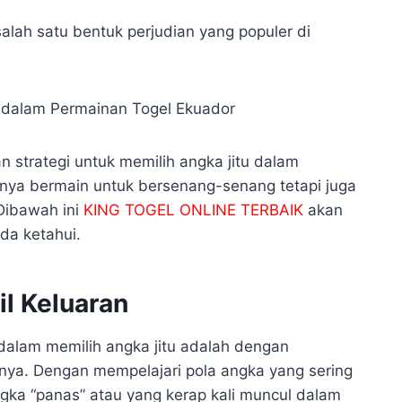
alah satu bentuk perjudian yang populer di
an strategi untuk memilih angka jitu dalam
anya bermain untuk bersenang-senang tetapi juga
Dibawah ini
KING TOGEL ONLINE TERBAIK
akan
da ketahui.
il Keluaran
dalam memilih angka jitu adalah dengan
umnya. Dengan mempelajari pola angka yang sering
a “panas” atau yang kerap kali muncul dalam