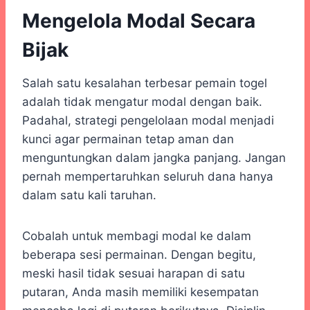
Mengelola Modal Secara
Bijak
Salah satu kesalahan terbesar pemain togel
adalah tidak mengatur modal dengan baik.
Padahal, strategi pengelolaan modal menjadi
kunci agar permainan tetap aman dan
menguntungkan dalam jangka panjang. Jangan
pernah mempertaruhkan seluruh dana hanya
dalam satu kali taruhan.
Cobalah untuk membagi modal ke dalam
beberapa sesi permainan. Dengan begitu,
meski hasil tidak sesuai harapan di satu
putaran, Anda masih memiliki kesempatan