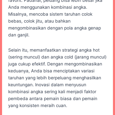
favorit. Padahal, peluang bisa lebih besar jika
Anda menggunakan kombinasi angka.
Misalnya, mencoba sistem taruhan colok
bebas, colok jitu, atau bahkan
mengombinasikan dengan pola angka genap
dan ganjil.
Selain itu, memanfaatkan strategi angka hot
(sering muncul) dan angka cold (jarang muncul)
juga cukup efektif. Dengan mengombinasikan
keduanya, Anda bisa menciptakan variasi
taruhan yang lebih berpeluang menghasilkan
keuntungan. Inovasi dalam menyusun
kombinasi angka sering kali menjadi faktor
pembeda antara pemain biasa dan pemain
yang konsisten meraih cuan.