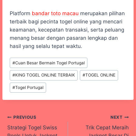
Platform
bandar toto macau
merupakan pilihan
terbaik bagi pecinta togel online yang mencari
keamanan, kecepatan transaksi, serta peluang
menang besar dengan pasaran lengkap dan
hasil yang selalu tepat waktu.
Post
#
Cuan Besar Bermain Togel Portugal
Tags:
#
KING TOGEL ONLINE TERBAIK
#
TOGEL ONLINE
#
Togel Portugal
Post
PREVIOUS
NEXT
Strategi Togel Swiss
Trik Cepat Meraih
navigation
Pools Untuk Jackpot
Jackpot Besar Di