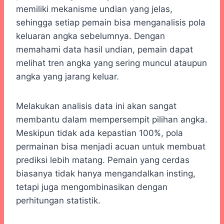
memiliki mekanisme undian yang jelas,
sehingga setiap pemain bisa menganalisis pola
keluaran angka sebelumnya. Dengan
memahami data hasil undian, pemain dapat
melihat tren angka yang sering muncul ataupun
angka yang jarang keluar.
Melakukan analisis data ini akan sangat
membantu dalam mempersempit pilihan angka.
Meskipun tidak ada kepastian 100%, pola
permainan bisa menjadi acuan untuk membuat
prediksi lebih matang. Pemain yang cerdas
biasanya tidak hanya mengandalkan insting,
tetapi juga mengombinasikan dengan
perhitungan statistik.