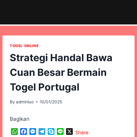
Skip
to
content
TOGEL ONLINE
Strategi Handal Bawa
Cuan Besar Bermain
Togel Portugal
By
adminluo
10/01/2025
Bagikan
W
F
M
T
S
L
X
Share