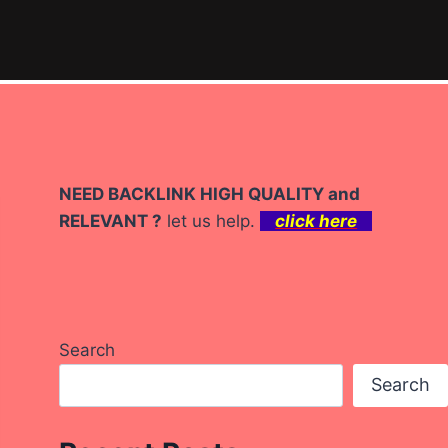
NEED BACKLINK HIGH QUALITY and
RELEVANT ?
let us help.
click here
Search
Search