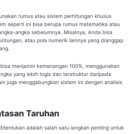
unakan rumus atau sistem perhitungan khusus
em seperti ini bisa berupa rumus matematika atau
s angka-angka sebelumnya. Misalnya, Anda bisa
ntungan, atau pola numerik lainnya yang dianggap
ang.
ng bisa menjamin kemenangan 100%, menggunakan
ka yang lebih logis dan terstruktur daripada
in juga menggabungkan sistem ini dengan analisis
atasan Taruhan
itentukan adalah salah satu langkah penting untuk