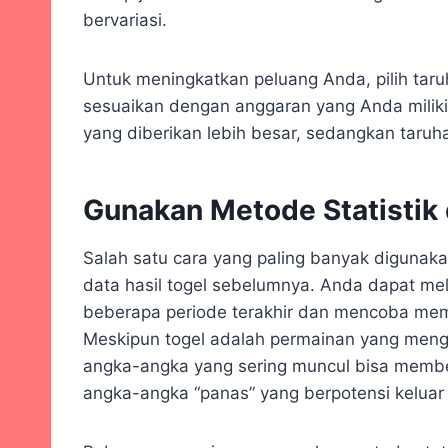
bervariasi.
Untuk meningkatkan peluang Anda, pilih ta
sesuaikan dengan anggaran yang Anda miliki.
yang diberikan lebih besar, sedangkan taruha
Gunakan Metode Statistik 
Salah satu cara yang paling banyak digunak
data hasil togel sebelumnya. Anda dapat me
beberapa periode terakhir dan mencoba mem
Meskipun togel adalah permainan yang meng
angka-angka yang sering muncul bisa membe
angka-angka “panas” yang berpotensi keluar 