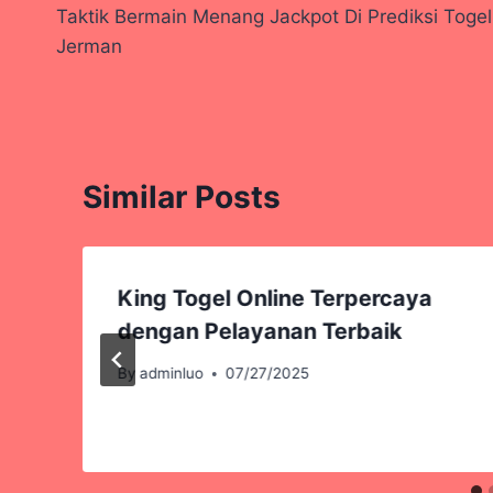
Taktik Bermain Menang Jackpot Di Prediksi Togel
navigation
Jerman
Similar Posts
King Togel Online Terpercaya
dengan Pelayanan Terbaik
By
adminluo
07/27/2025