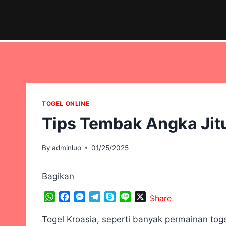
Skip
to
content
TOGEL ONLINE
Tips Tembak Angka Jitu
By
adminluo
01/25/2025
Bagikan
W
F
M
T
S
L
X
Share
h
a
e
e
k
i
a
c
s
l
y
n
Togel Kroasia, seperti banyak permainan toge