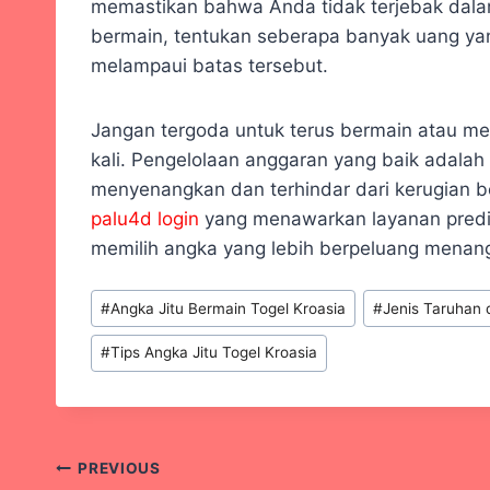
memastikan bahwa Anda tidak terjebak dala
bermain, tentukan seberapa banyak uang yan
melampaui batas tersebut.
Jangan tergoda untuk terus bermain atau m
kali. Pengelolaan anggaran yang baik adalah
menyenangkan dan terhindar dari kerugian besa
palu4d login
yang menawarkan layanan predi
memilih angka yang lebih berpeluang menan
Post
#
Angka Jitu Bermain Togel Kroasia
#
Jenis Taruhan 
Tags:
#
Tips Angka Jitu Togel Kroasia
Post
PREVIOUS