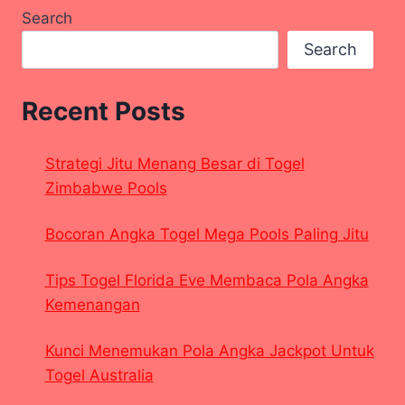
Search
Search
Recent Posts
Strategi Jitu Menang Besar di Togel
Zimbabwe Pools
Bocoran Angka Togel Mega Pools Paling Jitu
Tips Togel Florida Eve Membaca Pola Angka
Kemenangan
Kunci Menemukan Pola Angka Jackpot Untuk
Togel Australia