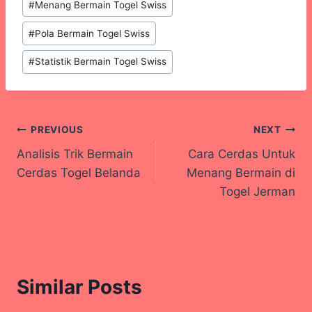
#
Menang Bermain Togel Swiss
#
Pola Bermain Togel Swiss
#
Statistik Bermain Togel Swiss
Post
PREVIOUS
NEXT
Analisis Trik Bermain
Cara Cerdas Untuk
navigation
Cerdas Togel Belanda
Menang Bermain di
Togel Jerman
Similar Posts