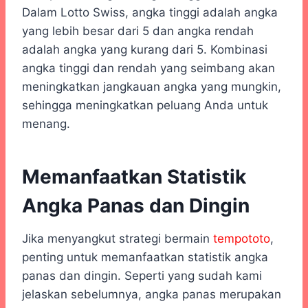
Dalam Lotto Swiss, angka tinggi adalah angka
yang lebih besar dari 5 dan angka rendah
adalah angka yang kurang dari 5. Kombinasi
angka tinggi dan rendah yang seimbang akan
meningkatkan jangkauan angka yang mungkin,
sehingga meningkatkan peluang Anda untuk
menang.
Memanfaatkan Statistik
Angka Panas dan Dingin
Jika menyangkut strategi bermain
tempototo
,
penting untuk memanfaatkan statistik angka
panas dan dingin. Seperti yang sudah kami
jelaskan sebelumnya, angka panas merupakan