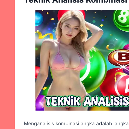
Menganalisis kombinasi angka adalah langka