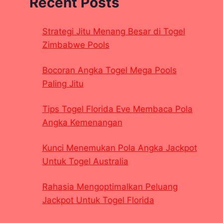
Recent Posts
Strategi Jitu Menang Besar di Togel
Zimbabwe Pools
Bocoran Angka Togel Mega Pools
Paling Jitu
Tips Togel Florida Eve Membaca Pola
Angka Kemenangan
Kunci Menemukan Pola Angka Jackpot
Untuk Togel Australia
Rahasia Mengoptimalkan Peluang
Jackpot Untuk Togel Florida