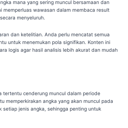
 angka mana yang sering muncul bersamaan dan
 ini memperluas wawasan dalam membaca result
secara menyeluruh.
an dan ketelitian. Anda perlu mencatat semua
tu untuk menemukan pola signifikan. Konten ini
logis agar hasil analisis lebih akurat dan mudah
a tertentu cenderung muncul dalam periode
ntu memperkirakan angka yang akan muncul pada
k setiap jenis angka, sehingga penting untuk