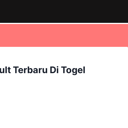
lt Terbaru Di Togel