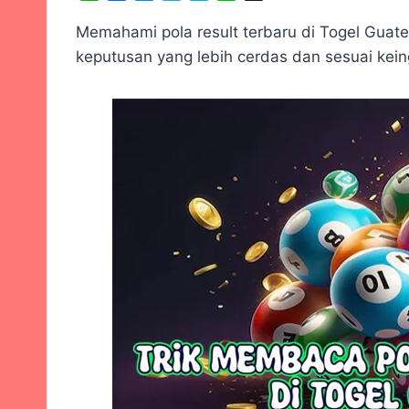
h
a
e
e
k
i
a
c
s
l
y
n
Memahami pola result terbaru di Togel Gua
t
e
s
e
p
e
keputusan yang lebih cerdas dan sesuai kein
s
b
e
g
e
A
o
n
r
p
o
g
a
p
k
e
m
r