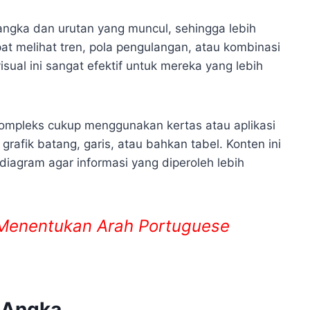
ngka dan urutan yang muncul, sehingga lebih
 melihat tren, pola pengulangan, atau kombinasi
sual ini sangat efektif untuk mereka yang lebih
ompleks cukup menggunakan kertas atau aplikasi
rafik batang, garis, atau bahkan tabel. Konten ini
gram agar informasi yang diperoleh lebih
Menentukan Arah Portuguese
i Angka