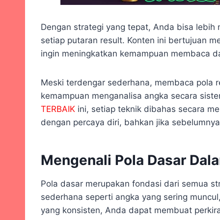
Dengan strategi yang tepat, Anda bisa lebi
setiap putaran result. Konten ini bertujuan
ingin meningkatkan kemampuan membaca data
Meski terdengar sederhana, membaca pola r
kemampuan menganalisa angka secara sist
TERBAIK
ini, setiap teknik dibahas secara
dengan percaya diri, bahkan jika sebelumn
Mengenali Pola Dasar Dal
Pola dasar merupakan fondasi dari semua st
sederhana seperti angka yang sering muncul
yang konsisten, Anda dapat membuat perkiraan