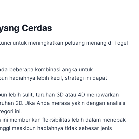
 yang Cerdas
kunci untuk meningkatkan peluang menang di Togel
ada beberapa kombinasi angka untuk
hadiahnya lebih kecil, strategi ini dapat
pun lebih sulit, taruhan 3D atau 4D menawarkan
ruhan 2D. Jika Anda merasa yakin dengan analisis
gori ini.
n ini memberikan fleksibilitas lebih dalam menebak
nggi meskipun hadiahnya tidak sebesar jenis