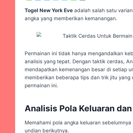
h
a
e
e
k
i
a
c
s
l
y
n
Togel New York Eve
adalah salah satu varia
t
e
s
e
p
e
angka yang memberikan kemanangan.
s
b
e
g
e
A
o
n
r
p
o
g
a
p
k
e
m
r
Permainan ini tidak hanya mengandalkan keb
analisis yang tepat. Dengan taktik cerdas, 
mendapatkan kemenangan besar di setiap un
memberikan beberapa tips dan trik jitu yan
permainan ini.
Analisis Pola Keluaran da
Memahami pola angka keluaran sebelumnya 
undian berikutnya.