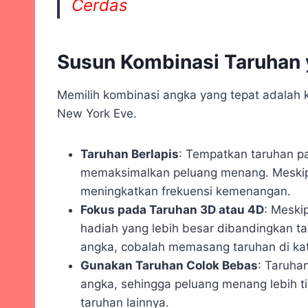
Cerdas
Susun Kombinasi Taruhan
Memilih kombinasi angka yang tepat adalah 
New York Eve.
Taruhan Berlapis
: Tempatkan taruhan p
memaksimalkan peluang menang. Meskipun 
meningkatkan frekuensi kemenangan.
Fokus pada Taruhan 3D atau 4D
: Meski
hadiah yang lebih besar dibandingkan ta
angka, cobalah memasang taruhan di kate
Gunakan Taruhan Colok Bebas
: Taruha
angka, sehingga peluang menang lebih ti
taruhan lainnya.