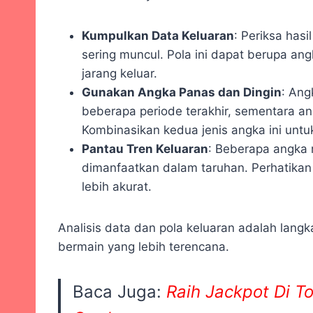
Kumpulkan Data Keluaran
: Periksa has
sering muncul. Pola ini dapat berupa an
jarang keluar.
Gunakan Angka Panas dan Dingin
: Ang
beberapa periode terakhir, sementara an
Kombinasikan kedua jenis angka ini un
Pantau Tren Keluaran
: Beberapa angka 
dimanfaatkan dalam taruhan. Perhatikan 
lebih akurat.
Analisis data dan pola keluaran adalah lang
bermain yang lebih terencana.
Baca Juga:
Raih Jackpot Di T