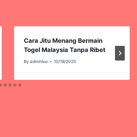
Cara Jitu Menang Bermain
Togel Malaysia Tanpa Ribet
By
adminluo
10/19/2025