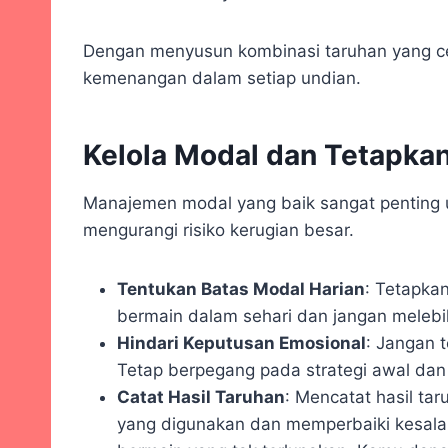
Dengan menyusun kombinasi taruhan yang c
kemenangan dalam setiap undian.
Kelola Modal dan Tetapka
Manajemen modal yang baik sangat penting 
mengurangi risiko kerugian besar.
Tentukan Batas Modal Harian
: Tetapka
bermain dalam sehari dan jangan melebih
Hindari Keputusan Emosional
: Jangan 
Tetap berpegang pada strategi awal dan h
Catat Hasil Taruhan
: Mencatat hasil t
yang digunakan dan memperbaiki kesala