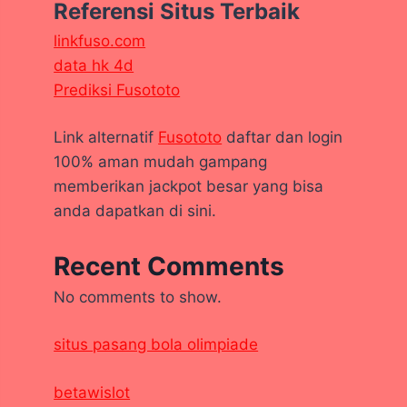
Referensi Situs Terbaik
linkfuso.com
data hk 4d
Prediksi Fusototo
Link alternatif
Fusototo
daftar dan login
100% aman mudah gampang
memberikan jackpot besar yang bisa
anda dapatkan di sini.
Recent Comments
No comments to show.
situs pasang bola olimpiade
betawislot