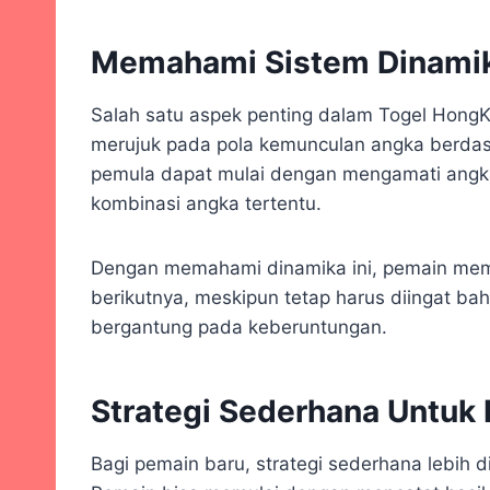
Memahami Sistem Dinami
Salah satu aspek penting dalam Togel HongK
merujuk pada pola kemunculan angka berdasa
pemula dapat mulai dengan mengamati angka 
kombinasi angka tertentu.
Dengan memahami dinamika ini, pemain memil
berikutnya, meskipun tetap harus diingat b
bergantung pada keberuntungan.
Strategi Sederhana Untuk
Bagi pemain baru, strategi sederhana lebih