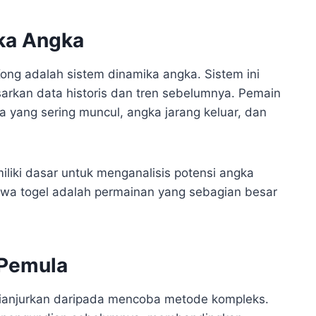
ka Angka
ong adalah sistem dinamika angka. Sistem ini
rkan data historis dan tren sebelumnya. Pemain
yang sering muncul, angka jarang keluar, dan
iki dasar untuk menganalisis potensi angka
ahwa togel adalah permainan yang sebagian besar
 Pemula
 dianjurkan daripada mencoba metode kompleks.