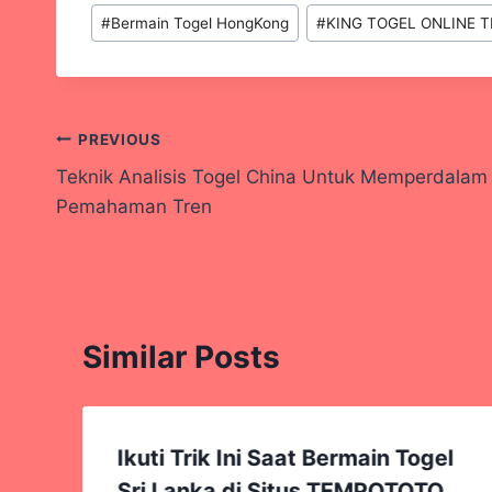
Post
#
Bermain Togel HongKong
#
KING TOGEL ONLINE T
Tags:
Post
PREVIOUS
Teknik Analisis Togel China Untuk Memperdalam
navigation
Pemahaman Tren
Similar Posts
Ikuti Trik Ini Saat Bermain Togel
Sri Lanka di Situs TEMPOTOTO