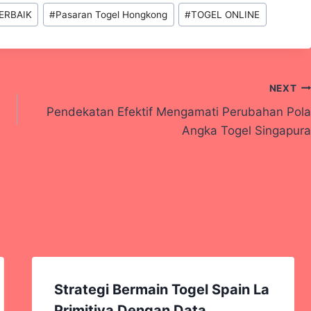
ERBAIK
#
Pasaran Togel Hongkong
#
TOGEL ONLINE
NEXT
Pendekatan Efektif Mengamati Perubahan Pola
Angka Togel Singapura
Strategi Bermain Togel Spain La
Primitiva Dengan Data