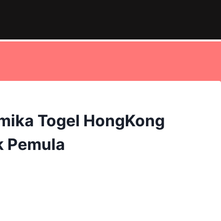
amika Togel HongKong
k Pemula