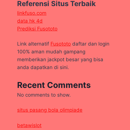
Referensi Situs Terbaik
linkfuso.com
data hk 4d
Prediksi Fusototo
Link alternatif
Fusototo
daftar dan login
100% aman mudah gampang
memberikan jackpot besar yang bisa
anda dapatkan di sini.
Recent Comments
No comments to show.
situs pasang bola olimpiade
betawislot