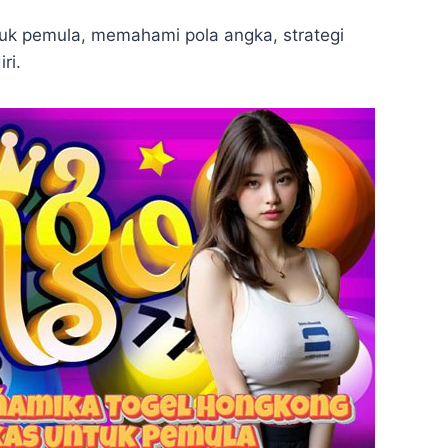
tuk pemula, memahami pola angka, strategi
ri.