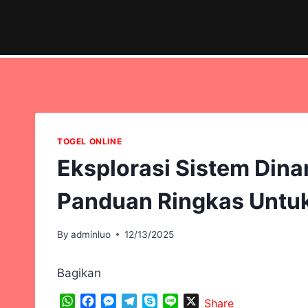
Skip
to
content
TOGEL ONLINE
Eksplorasi Sistem Din
Panduan Ringkas Untu
By
adminluo
12/13/2025
Bagikan
W
F
M
T
S
L
X
Share