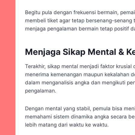
Begitu pula dengan frekuensi bermain, pema
membeli tiket agar tetap bersenang-senang t
menjaga pengalaman bermain tetap positif 
Menjaga Sikap Mental & K
Terakhir, sikap mental menjadi faktor krusia
menerima kemenangan maupun kekalahan de
dalam menganalisis angka dan mengikuti pe
pengalaman.
Dengan mental yang stabil, pemula bisa men
memahami sistem dinamika angka secara be
lebih matang dari waktu ke waktu.