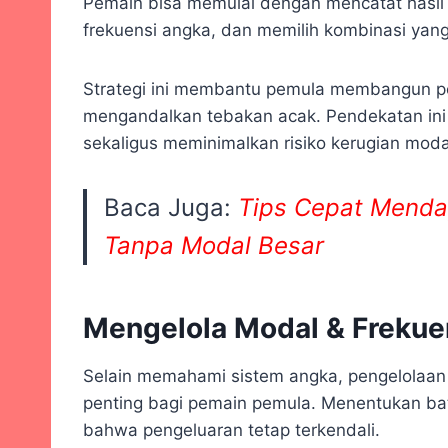
Pemain bisa memulai dengan mencatat hasi
frekuensi angka, dan memilih kombinasi ya
Strategi ini membantu pemula membangun p
mengandalkan tebakan acak. Pendekatan ini 
sekaligus meminimalkan risiko kerugian modal
Baca Juga:
Tips Cepat Menda
Tanpa Modal Besar
Mengelola Modal & Frekue
Selain memahami sistem angka, pengelolaan 
penting bagi pemain pemula. Menentukan b
bahwa pengeluaran tetap terkendali.