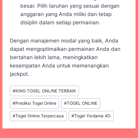
besar. Pilih taruhan yang sesuai dengan
anggaran yang Anda miliki dan tetap
disiplin dalam setiap permainan.
Dengan manajemen modal yang baik, Anda
dapat mengoptimalkan permainan Anda dan
bertahan lebih lama, meningkatkan
kesempatan Anda untuk memenangkan
jackpot.
Post
#
KING TOGEL ONLINE TERBAIK
Tags:
#
Prediksi Togel Online
#
TOGEL ONLINE
#
Togel Online Terpercaya
#
Togel Yordania 4D