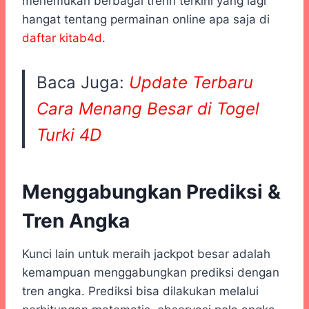
menemukan berbagai trenn terkini yang lagi
hangat tentang permainan online apa saja di
daftar kitab4d
.
Baca Juga:
Update Terbaru
Cara Menang Besar di Togel
Turki 4D
Menggabungkan Prediksi &
Tren Angka
Kunci lain untuk meraih jackpot besar adalah
kemampuan menggabungkan prediksi dengan
tren angka. Prediksi bisa dilakukan melalui