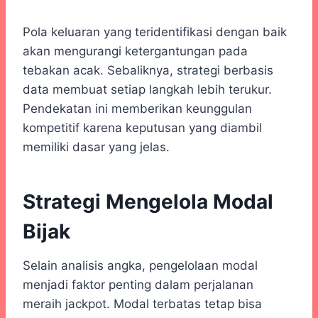
Pola keluaran yang teridentifikasi dengan baik
akan mengurangi ketergantungan pada
tebakan acak. Sebaliknya, strategi berbasis
data membuat setiap langkah lebih terukur.
Pendekatan ini memberikan keunggulan
kompetitif karena keputusan yang diambil
memiliki dasar yang jelas.
Strategi Mengelola Modal
Bijak
Selain analisis angka, pengelolaan modal
menjadi faktor penting dalam perjalanan
meraih jackpot. Modal terbatas tetap bisa