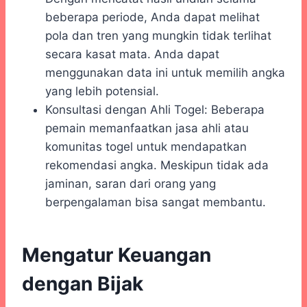
beberapa periode, Anda dapat melihat
pola dan tren yang mungkin tidak terlihat
secara kasat mata. Anda dapat
menggunakan data ini untuk memilih angka
yang lebih potensial.
Konsultasi dengan Ahli Togel: Beberapa
pemain memanfaatkan jasa ahli atau
komunitas togel untuk mendapatkan
rekomendasi angka. Meskipun tidak ada
jaminan, saran dari orang yang
berpengalaman bisa sangat membantu.
Mengatur Keuangan
dengan Bijak