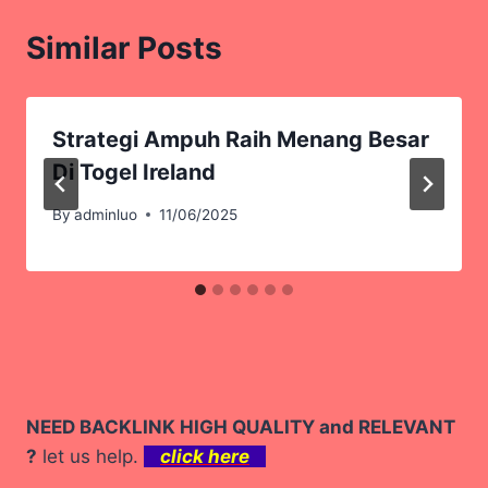
Similar Posts
Strategi Ampuh Raih Menang Besar
Di Togel Ireland
By
adminluo
11/06/2025
NEED BACKLINK HIGH QUALITY and RELEVANT
?
let us help.
click here