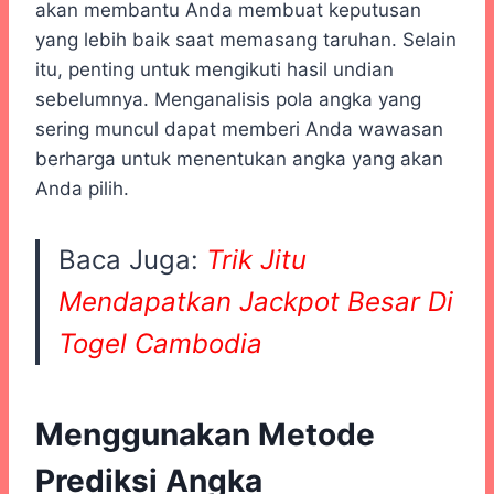
akan membantu Anda membuat keputusan
yang lebih baik saat memasang taruhan. Selain
itu, penting untuk mengikuti hasil undian
sebelumnya. Menganalisis pola angka yang
sering muncul dapat memberi Anda wawasan
berharga untuk menentukan angka yang akan
Anda pilih.
Baca Juga:
Trik Jitu
Mendapatkan Jackpot Besar Di
Togel Cambodia
Menggunakan Metode
Prediksi Angka