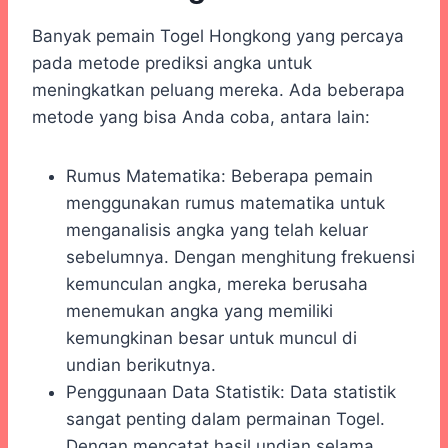
Banyak pemain Togel Hongkong yang percaya
pada metode prediksi angka untuk
meningkatkan peluang mereka. Ada beberapa
metode yang bisa Anda coba, antara lain:
Rumus Matematika: Beberapa pemain
menggunakan rumus matematika untuk
menganalisis angka yang telah keluar
sebelumnya. Dengan menghitung frekuensi
kemunculan angka, mereka berusaha
menemukan angka yang memiliki
kemungkinan besar untuk muncul di
undian berikutnya.
Penggunaan Data Statistik: Data statistik
sangat penting dalam permainan Togel.
Dengan mencatat hasil undian selama