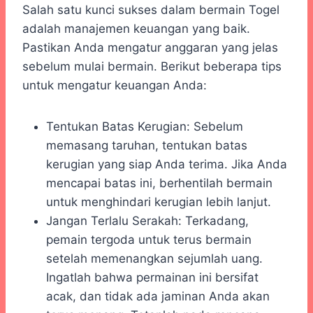
Salah satu kunci sukses dalam bermain Togel
adalah manajemen keuangan yang baik.
Pastikan Anda mengatur anggaran yang jelas
sebelum mulai bermain. Berikut beberapa tips
untuk mengatur keuangan Anda:
Tentukan Batas Kerugian: Sebelum
memasang taruhan, tentukan batas
kerugian yang siap Anda terima. Jika Anda
mencapai batas ini, berhentilah bermain
untuk menghindari kerugian lebih lanjut.
Jangan Terlalu Serakah: Terkadang,
pemain tergoda untuk terus bermain
setelah memenangkan sejumlah uang.
Ingatlah bahwa permainan ini bersifat
acak, dan tidak ada jaminan Anda akan