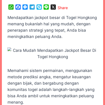
W
F
M
T
S
L
X
Share
h
a
e
e
k
i
a
c
s
l
y
n
Mendapatkan jackpot besar di Togel Hongkong
t
e
s
e
p
e
memang bukanlah hal yang mudah, dengan
s
b
e
g
e
penerapan strategi yang tepat, Anda bisa
A
o
n
r
meningkatkan peluang Anda.
p
o
g
a
p
k
e
m
r
Memahami sistem permainan, menggunakan
metode prediksi angka, mengatur keuangan
dengan bijak, dan bergabung dengan
komunitas togel adalah langkah-langkah yang
bisa Anda ambil untuk meningkatkan peluang
menang.