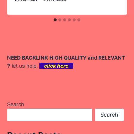
NEED BACKLINK HIGH QUALITY and RELEVANT
?
let us help.
click here
Search
Search