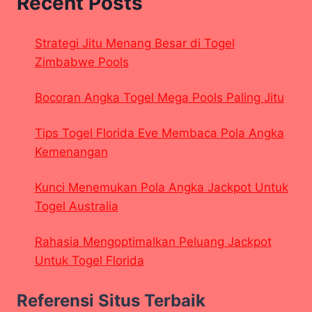
Recent Posts
Strategi Jitu Menang Besar di Togel
Zimbabwe Pools
Bocoran Angka Togel Mega Pools Paling Jitu
Tips Togel Florida Eve Membaca Pola Angka
Kemenangan
Kunci Menemukan Pola Angka Jackpot Untuk
Togel Australia
Rahasia Mengoptimalkan Peluang Jackpot
Untuk Togel Florida
Referensi Situs Terbaik