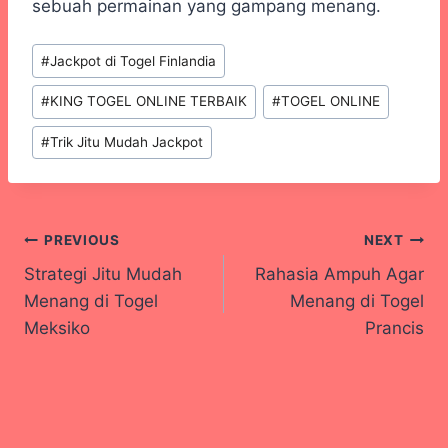
sebuah permainan yang gampang menang.
Post
#
Jackpot di Togel Finlandia
Tags:
#
KING TOGEL ONLINE TERBAIK
#
TOGEL ONLINE
#
Trik Jitu Mudah Jackpot
Post
PREVIOUS
NEXT
Strategi Jitu Mudah
Rahasia Ampuh Agar
navigation
Menang di Togel
Menang di Togel
Meksiko
Prancis