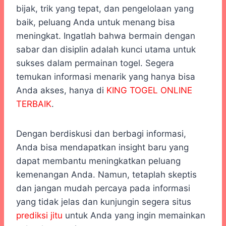
bijak, trik yang tepat, dan pengelolaan yang
baik, peluang Anda untuk menang bisa
meningkat. Ingatlah bahwa bermain dengan
sabar dan disiplin adalah kunci utama untuk
sukses dalam permainan togel. Segera
temukan informasi menarik yang hanya bisa
Anda akses, hanya di
KING TOGEL ONLINE
TERBAIK
.
Dengan berdiskusi dan berbagi informasi,
Anda bisa mendapatkan insight baru yang
dapat membantu meningkatkan peluang
kemenangan Anda. Namun, tetaplah skeptis
dan jangan mudah percaya pada informasi
yang tidak jelas dan kunjungin segera situs
prediksi jitu
untuk Anda yang ingin memainkan