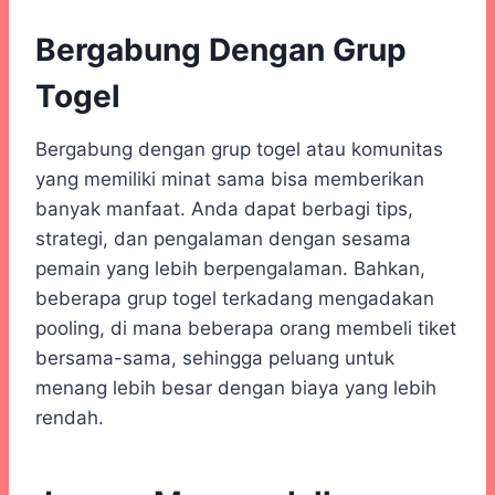
Bergabung Dengan Grup
Togel
Bergabung dengan grup togel atau komunitas
yang memiliki minat sama bisa memberikan
banyak manfaat. Anda dapat berbagi tips,
strategi, dan pengalaman dengan sesama
pemain yang lebih berpengalaman. Bahkan,
beberapa grup togel terkadang mengadakan
pooling, di mana beberapa orang membeli tiket
bersama-sama, sehingga peluang untuk
menang lebih besar dengan biaya yang lebih
rendah.