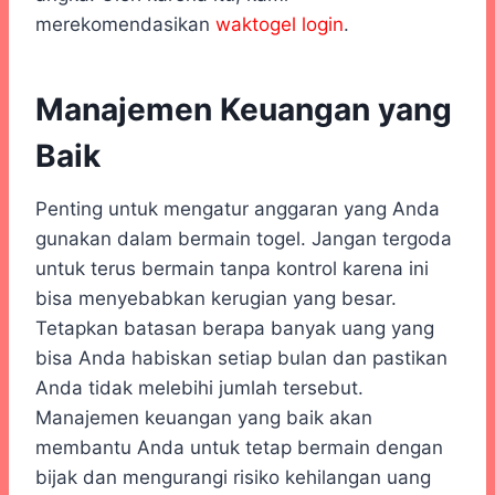
merekomendasikan
waktogel login
.
Manajemen Keuangan yang
Baik
Penting untuk mengatur anggaran yang Anda
gunakan dalam bermain togel. Jangan tergoda
untuk terus bermain tanpa kontrol karena ini
bisa menyebabkan kerugian yang besar.
Tetapkan batasan berapa banyak uang yang
bisa Anda habiskan setiap bulan dan pastikan
Anda tidak melebihi jumlah tersebut.
Manajemen keuangan yang baik akan
membantu Anda untuk tetap bermain dengan
bijak dan mengurangi risiko kehilangan uang