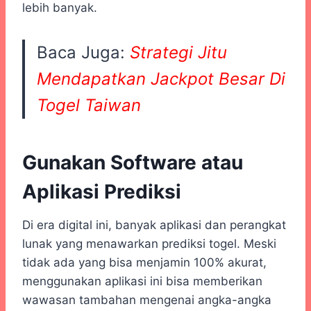
lebih banyak.
Baca Juga:
Strategi Jitu
Mendapatkan Jackpot Besar Di
Togel Taiwan
Gunakan Software atau
Aplikasi Prediksi
Di era digital ini, banyak aplikasi dan perangkat
lunak yang menawarkan prediksi togel. Meski
tidak ada yang bisa menjamin 100% akurat,
menggunakan aplikasi ini bisa memberikan
wawasan tambahan mengenai angka-angka