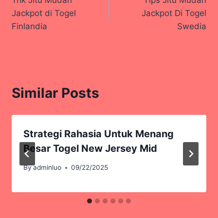
Trik Jitu Mudah
Tips Jitu Mudah
navigation
Jackpot di Togel
Jackpot Di Togel
Finlandia
Swedia
Similar Posts
Strategi Rahasia Untuk Menang
Besar Togel New Jersey Mid
By
adminluo
09/22/2025