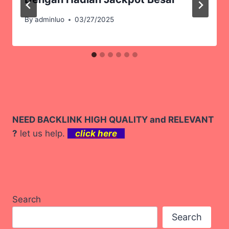
By
adminluo
03/27/2025
NEED BACKLINK HIGH QUALITY and RELEVANT
?
let us help.
click here
Search
Search