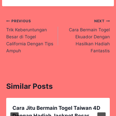
Post
PREVIOUS
NEXT
Trik Keberuntungan
Cara Bermain Togel
navigation
Besar di Togel
Ekuador Dengan
California Dengan Tips
Hasilkan Hadiah
Ampuh
Fantastis
Similar Posts
Cara Jitu Bermain Togel Taiwan 4D
Dengan Hadiah Jackpot Besar