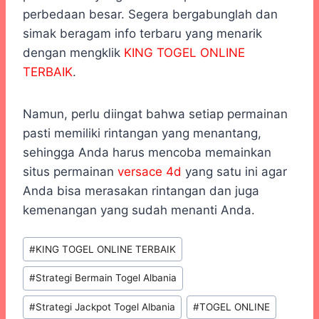
perbedaan besar. Segera bergabunglah dan
simak beragam info terbaru yang menarik
dengan mengklik
KING TOGEL ONLINE
TERBAIK
.
Namun, perlu diingat bahwa setiap permainan
pasti memiliki rintangan yang menantang,
sehingga Anda harus mencoba memainkan
situs permainan
versace 4d
yang satu ini agar
Anda bisa merasakan rintangan dan juga
kemenangan yang sudah menanti Anda.
Post
#
KING TOGEL ONLINE TERBAIK
Tags:
#
Strategi Bermain Togel Albania
#
Strategi Jackpot Togel Albania
#
TOGEL ONLINE