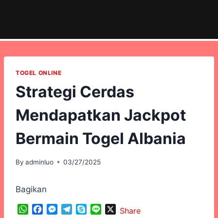
Skip
to
content
TOGEL ONLINE
Strategi Cerdas
Mendapatkan Jackpot
Bermain Togel Albania
By
adminluo
03/27/2025
Bagikan
W
F
M
T
S
L
X
Share