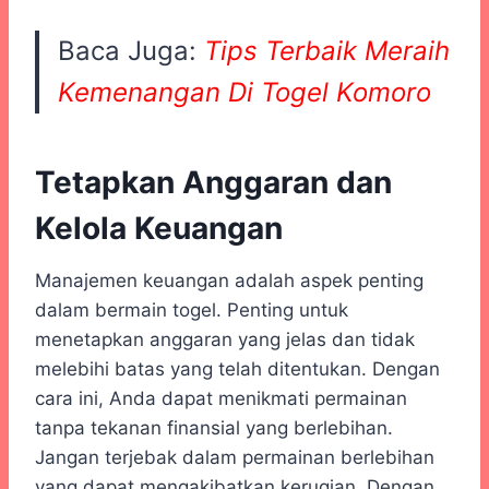
Baca Juga:
Tips Terbaik Meraih
Kemenangan Di Togel Komoro
Tetapkan Anggaran dan
Kelola Keuangan
Manajemen keuangan adalah aspek penting
dalam bermain togel. Penting untuk
menetapkan anggaran yang jelas dan tidak
melebihi batas yang telah ditentukan. Dengan
cara ini, Anda dapat menikmati permainan
tanpa tekanan finansial yang berlebihan.
Jangan terjebak dalam permainan berlebihan
yang dapat mengakibatkan kerugian. Dengan