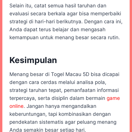
Selain itu, catat semua hasil taruhan dan
evaluasi secara berkala agar bisa memperbaiki
strategi di hari-hari berikutnya. Dengan cara ini,
Anda dapat terus belajar dan mengasah
kemampuan untuk menang besar secara rutin.
Kesimpulan
Menang besar di Togel Macau 5D bisa dicapai
dengan cara cerdas melalui analisa pola,
strategi taruhan tepat, pemanfaatan informasi
terpercaya, serta disiplin dalam bermain
game
online
. Jangan hanya mengandalkan
keberuntungan, tapi kombinasikan dengan
pendekatan sistematis agar peluang menang
Anda semakin besar setiap hari.