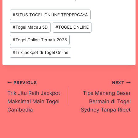
Post
#
SITUS TOGEL ONLINE TERPERCAYA
Tags:
#
Togel Macau 5D
#
TOGEL ONLINE
#
Togel Online Terbaik 2025
#
Trik jackpot di Togel Online
Post
PREVIOUS
NEXT
Trik Jitu Raih Jackpot
Tips Menang Besar
navigation
Maksimal Main Togel
Bermain di Togel
Cambodia
Sydney Tanpa Ribet