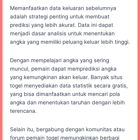
Memanfaatkan data keluaran sebelumnya
adalah strategi penting untuk membuat
prediksi yang lebih akurat. Data ini dapat
menjadi dasar analisis untuk menentukan
angka yang memiliki peluang keluar lebih tinggi.
Dengan mempelajari angka yang sering
muncul, pemain dapat memprediksi angka
yang kemungkinan akan keluar. Banyak situs
togel menyediakan data statistik secara gratis,
yang bisa dimanfaatkan untuk mencari pola
angka dan menentukan taruhan dengan lebih
terencana.
Selain itu, bergabung dengan komunitas atau
forum pemain togel memungkinkan berbagi