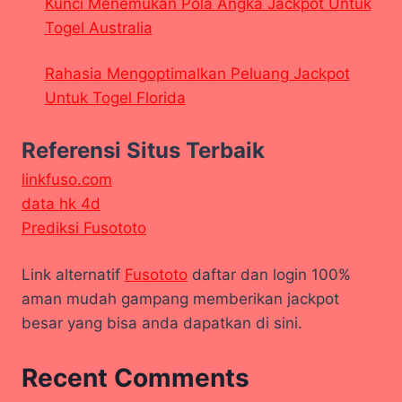
Kunci Menemukan Pola Angka Jackpot Untuk
Togel Australia
Rahasia Mengoptimalkan Peluang Jackpot
Untuk Togel Florida
Referensi Situs Terbaik
linkfuso.com
data hk 4d
Prediksi Fusototo
Link alternatif
Fusototo
daftar dan login 100%
aman mudah gampang memberikan jackpot
besar yang bisa anda dapatkan di sini.
Recent Comments