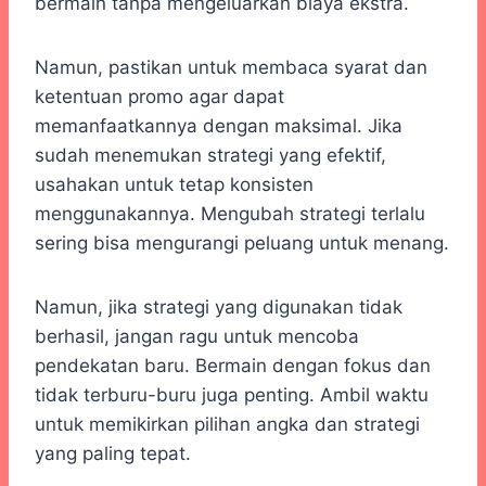
bermain tanpa mengeluarkan biaya ekstra.
Namun, pastikan untuk membaca syarat dan
ketentuan promo agar dapat
memanfaatkannya dengan maksimal. Jika
sudah menemukan strategi yang efektif,
usahakan untuk tetap konsisten
menggunakannya. Mengubah strategi terlalu
sering bisa mengurangi peluang untuk menang.
Namun, jika strategi yang digunakan tidak
berhasil, jangan ragu untuk mencoba
pendekatan baru. Bermain dengan fokus dan
tidak terburu-buru juga penting. Ambil waktu
untuk memikirkan pilihan angka dan strategi
yang paling tepat.