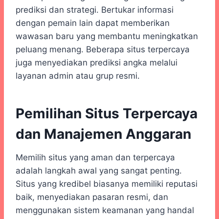
prediksi dan strategi. Bertukar informasi
dengan pemain lain dapat memberikan
wawasan baru yang membantu meningkatkan
peluang menang. Beberapa situs terpercaya
juga menyediakan prediksi angka melalui
layanan admin atau grup resmi.
Pemilihan Situs Terpercaya
dan Manajemen Anggaran
Memilih situs yang aman dan terpercaya
adalah langkah awal yang sangat penting.
Situs yang kredibel biasanya memiliki reputasi
baik, menyediakan pasaran resmi, dan
menggunakan sistem keamanan yang handal