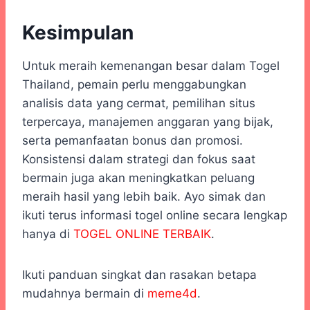
Kesimpulan
Untuk meraih kemenangan besar dalam Togel
Thailand, pemain perlu menggabungkan
analisis data yang cermat, pemilihan situs
terpercaya, manajemen anggaran yang bijak,
serta pemanfaatan bonus dan promosi.
Konsistensi dalam strategi dan fokus saat
bermain juga akan meningkatkan peluang
meraih hasil yang lebih baik. Ayo simak dan
ikuti terus informasi togel online secara lengkap
hanya di
TOGEL ONLINE TERBAIK
.
Ikuti panduan singkat dan rasakan betapa
mudahnya bermain di
meme4d
.