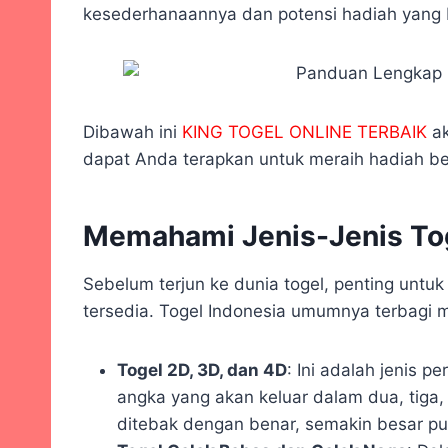
t
e
s
e
p
e
kesederhanaannya dan potensi hadiah yang 
s
b
e
g
e
A
o
n
r
p
o
g
a
p
k
e
m
r
Dibawah ini
KING TOGEL ONLINE TERBAIK
ak
dapat Anda terapkan untuk meraih hadiah bes
Memahami Jenis-Jenis To
Sebelum terjun ke dunia togel, penting unt
tersedia. Togel Indonesia umumnya terbagi m
Togel 2D, 3D, dan 4D
: Ini adalah jenis
angka yang akan keluar dalam dua, tiga,
ditebak dengan benar, semakin besar pu