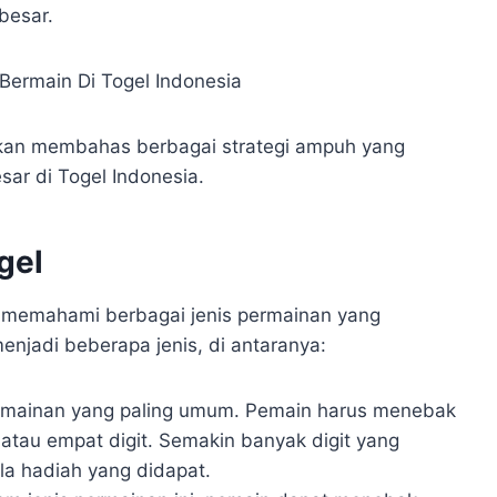
besar.
an membahas berbagai strategi ampuh yang
ar di Togel Indonesia.
gel
uk memahami berbagai jenis permainan yang
enjadi beberapa jenis, di antaranya:
 permainan yang paling umum. Pemain harus menebak
 atau empat digit. Semakin banyak digit yang
la hadiah yang didapat.