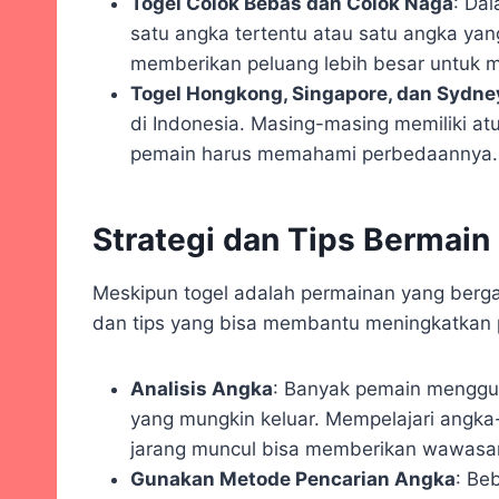
Togel Colok Bebas dan Colok Naga
: Da
satu angka tertentu atau satu angka yan
memberikan peluang lebih besar untuk m
Togel Hongkong, Singapore, dan Sydne
di Indonesia. Masing-masing memiliki a
pemain harus memahami perbedaannya.
Strategi dan Tips Bermain
Meskipun togel adalah permainan yang berg
dan tips yang bisa membantu meningkatkan
Analisis Angka
: Banyak pemain menggun
yang mungkin keluar. Mempelajari angk
jarang muncul bisa memberikan wawasa
Gunakan Metode Pencarian Angka
: Be