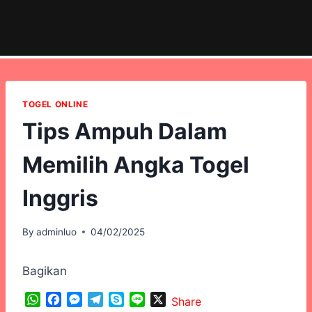
Skip
to
content
TOGEL ONLINE
Tips Ampuh Dalam
Memilih Angka Togel
Inggris
By
adminluo
04/02/2025
Bagikan
W
F
M
T
S
L
X
Share