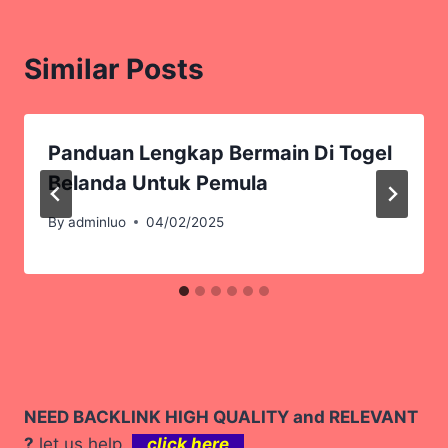
Similar Posts
Panduan Lengkap Bermain Di Togel
Belanda Untuk Pemula
By
adminluo
04/02/2025
NEED BACKLINK HIGH QUALITY and RELEVANT
?
let us help.
click here