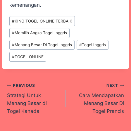
kemenangan.
Post
#
KING TOGEL ONLINE TERBAIK
Tags:
#
Memilih Angka Togel Inggris
#
Menang Besar Di Togel Inggris
#
Togel Inggris
#
TOGEL ONLINE
Post
PREVIOUS
NEXT
Strategi Untuk
Cara Mendapatkan
navigation
Menang Besar di
Menang Besar Di
Togel Kanada
Togel Prancis