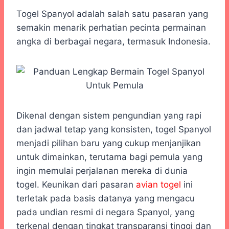
h
a
e
e
k
i
a
c
s
l
y
n
Togel Spanyol adalah salah satu pasaran yang
t
e
s
e
p
e
semakin menarik perhatian pecinta permainan
s
b
e
g
e
angka di berbagai negara, termasuk Indonesia.
A
o
n
r
p
o
g
a
p
k
e
m
r
Dikenal dengan sistem pengundian yang rapi
dan jadwal tetap yang konsisten, togel Spanyol
menjadi pilihan baru yang cukup menjanjikan
untuk dimainkan, terutama bagi pemula yang
ingin memulai perjalanan mereka di dunia
togel. Keunikan dari pasaran
avian togel
ini
terletak pada basis datanya yang mengacu
pada undian resmi di negara Spanyol, yang
terkenal dengan tingkat transparansi tinggi dan