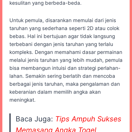
kesulitan yang berbeda-beda.
Untuk pemula, disarankan memulai dari jenis
taruhan yang sederhana seperti 2D atau colok
bebas. Hal ini bertujuan agar tidak langsung
terbebani dengan jenis taruhan yang terlalu
kompleks. Dengan memahami dasar permainan
melalui jenis taruhan yang lebih mudah, pemula
bisa membangun intuisi dan strategi perlahan-
lahan. Semakin sering berlatih dan mencoba
berbagai jenis taruhan, maka pengalaman dan
keberanian dalam memilih angka akan
meningkat.
Baca Juga:
Tips Ampuh Sukses
Memasang Angka Togel