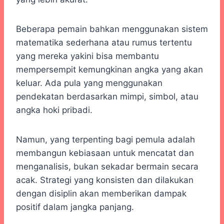
Beberapa pemain bahkan menggunakan sistem
matematika sederhana atau rumus tertentu
yang mereka yakini bisa membantu
mempersempit kemungkinan angka yang akan
keluar. Ada pula yang menggunakan
pendekatan berdasarkan mimpi, simbol, atau
angka hoki pribadi.
Namun, yang terpenting bagi pemula adalah
membangun kebiasaan untuk mencatat dan
menganalisis, bukan sekadar bermain secara
acak. Strategi yang konsisten dan dilakukan
dengan disiplin akan memberikan dampak
positif dalam jangka panjang.