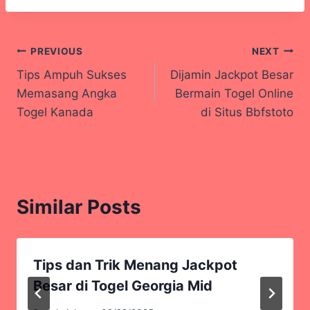
Post
PREVIOUS
NEXT
Tips Ampuh Sukses
Dijamin Jackpot Besar
navigation
Memasang Angka
Bermain Togel Online
Togel Kanada
di Situs Bbfstoto
Similar Posts
Tips dan Trik Menang Jackpot
Besar di Togel Georgia Mid