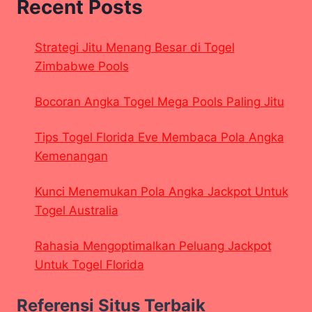
Recent Posts
Strategi Jitu Menang Besar di Togel
Zimbabwe Pools
Bocoran Angka Togel Mega Pools Paling Jitu
Tips Togel Florida Eve Membaca Pola Angka
Kemenangan
Kunci Menemukan Pola Angka Jackpot Untuk
Togel Australia
Rahasia Mengoptimalkan Peluang Jackpot
Untuk Togel Florida
Referensi Situs Terbaik