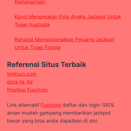
Kemenangan
Kunci Menemukan Pola Angka Jackpot Untuk
Togel Australia
Rahasia Mengoptimalkan Peluang Jackpot
Untuk Togel Florida
Referensi Situs Terbaik
linkfuso.com
data hk 4d
Prediksi Fusototo
Link alternatif
Fusototo
daftar dan login 100%
aman mudah gampang memberikan jackpot
besar yang bisa anda dapatkan di sini.