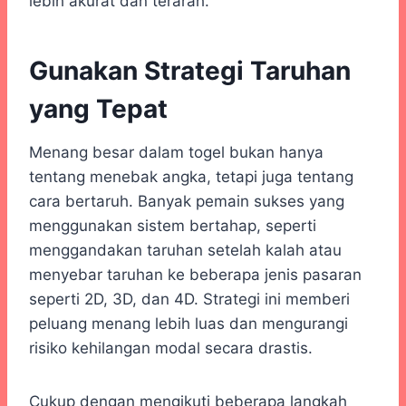
lebih akurat dan terarah.
Gunakan Strategi Taruhan
yang Tepat
Menang besar dalam togel bukan hanya
tentang menebak angka, tetapi juga tentang
cara bertaruh. Banyak pemain sukses yang
menggunakan sistem bertahap, seperti
menggandakan taruhan setelah kalah atau
menyebar taruhan ke beberapa jenis pasaran
seperti 2D, 3D, dan 4D. Strategi ini memberi
peluang menang lebih luas dan mengurangi
risiko kehilangan modal secara drastis.
Cukup dengan mengikuti beberapa langkah