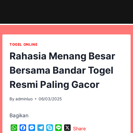
Skip
to
content
TOGEL ONLINE
Rahasia Menang Besar
Bersama Bandar Togel
Resmi Paling Gacor
By
adminluo
06/03/2025
Bagikan
W
F
M
T
S
L
X
Share