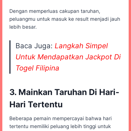
Dengan memperluas cakupan taruhan,
peluangmu untuk masuk ke result menjadi jauh
lebih besar.
Baca Juga:
Langkah Simpel
Untuk Mendapatkan Jackpot Di
Togel Filipina
3. Mainkan Taruhan Di Hari-
Hari Tertentu
Beberapa pemain mempercayai bahwa hari
tertentu memiliki peluang lebih tinggi untuk