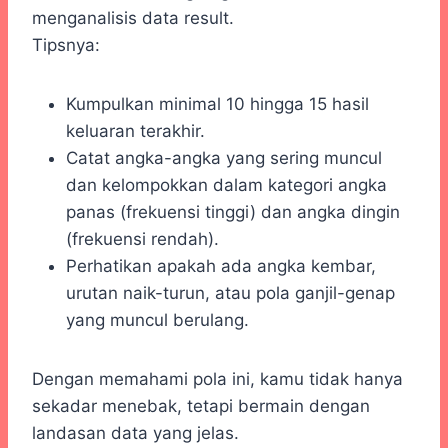
menganalisis data result.
Tipsnya:
Kumpulkan minimal 10 hingga 15 hasil
keluaran terakhir.
Catat angka-angka yang sering muncul
dan kelompokkan dalam kategori angka
panas (frekuensi tinggi) dan angka dingin
(frekuensi rendah).
Perhatikan apakah ada angka kembar,
urutan naik-turun, atau pola ganjil-genap
yang muncul berulang.
Dengan memahami pola ini, kamu tidak hanya
sekadar menebak, tetapi bermain dengan
landasan data yang jelas.