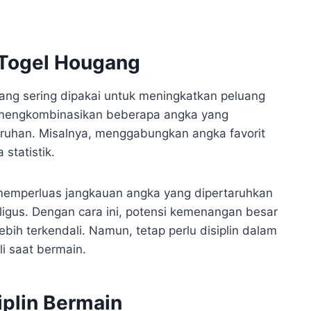
Togel Hougang
yang sering dipakai untuk meningkatkan peluang
 mengkombinasikan beberapa angka yang
taruhan. Misalnya, menggabungkan angka favorit
statistik.
 memperluas jangkauan angka yang dipertaruhkan
igus. Dengan cara ini, potensi kemenangan besar
ebih terkendali. Namun, tetap perlu disiplin dalam
i saat bermain.
plin Bermain