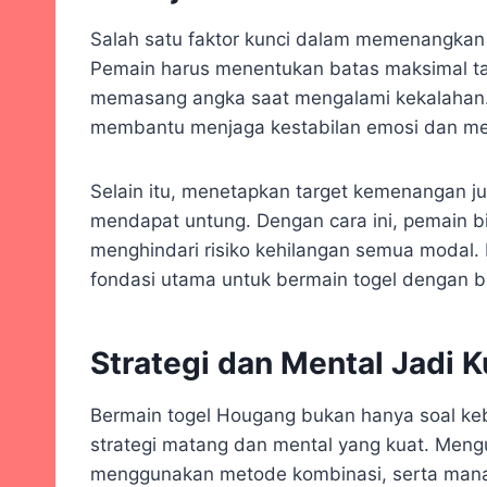
Salah satu faktor kunci dalam memenangkan 
Pemain harus menentukan batas maksimal ta
memasang angka saat mengalami kekalahan. 
membantu menjaga kestabilan emosi dan mem
Selain itu, menetapkan target kemenangan j
mendapat untung. Dengan cara ini, pemain bi
menghindari risiko kehilangan semua modal.
fondasi utama untuk bermain togel dengan b
Strategi dan Mental Jadi 
Bermain togel Hougang bukan hanya soal ke
strategi matang dan mental yang kuat. Mengua
menggunakan metode kombinasi, serta manaj