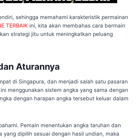
endiri, sehingga memahami karakteristik permainan
NE TERBAIK
ini, kita akan membahas cara bermain
 strategi jitu untuk meningkatkan peluang
dan Aturannya
pat di Singapura, dan menjadi salah satu pasaran
an ini menggunakan sistem angka yang sama dengan
 angka dengan harapan angka tersebut keluar dalam
ipahami. Pemain menentukan angka taruhan dan
 yang dipilih sesuai dengan hasil undian, maka