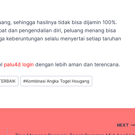
ang, sehingga hasilnya tidak bisa dijamin 100%.
at dan pengendalian diri, peluang menang bisa
 keberuntungan selalu menyertai setiap taruhan
el
palu4d login
dengan lebih aman dan terencana.
TERBAIK
#
Kombinasi Angka Togel Hougang
NEXT