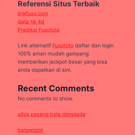
Referensi Situs Terbaik
linkfuso.com
data hk 4d
Prediksi Fusototo
Link alternatif
Fusototo
daftar dan login
100% aman mudah gampang
memberikan jackpot besar yang bisa
anda dapatkan di sini.
Recent Comments
No comments to show.
situs pasang bola olimpiade
betawislot