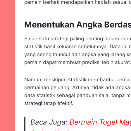
pemain berhak mendapatkan hadiah sesuai den
Menentukan Angka Berdasa
Salah satu strategi paling penting dalam b
statistik hasil keluaran sebelumnya. Data i
yang sering muncul dan angka yang jarang ke
pemain dapat membuat prediksi lebih akurat
Namun, meskipun statistik membantu, pemain 
permainan peluang. Artinya, tidak ada angka
data statistik sebagai panduan saja, tanpa
strategi tetap efektif.
Baca Juga:
Bermain Togel Ma