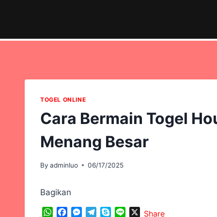
Skip
to
content
TOGEL ONLINE
Cara Bermain Togel H
Menang Besar
By
adminluo
06/17/2025
Bagikan
W
F
M
T
S
L
X
Share