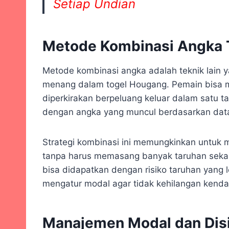
Setiap Undian
Metode Kombinasi Angka 
Metode kombinasi angka adalah teknik lain 
menang dalam togel Hougang. Pemain bisa
diperkirakan berpeluang keluar dalam satu 
dengan angka yang muncul berdasarkan data 
Strategi kombinasi ini memungkinkan untuk
tanpa harus memasang banyak taruhan sekal
bisa didapatkan dengan risiko taruhan yang l
mengatur modal agar tidak kehilangan kendal
Manajemen Modal dan Disi