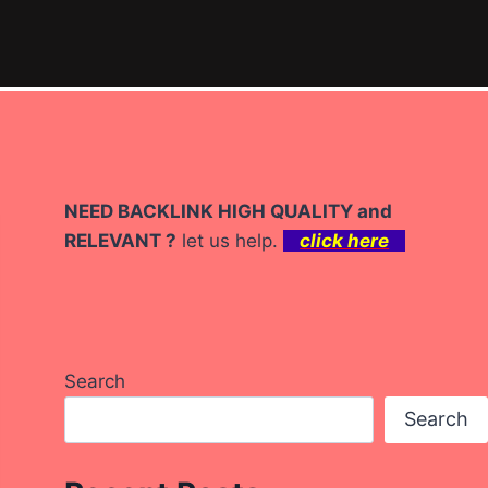
NEED BACKLINK HIGH QUALITY and
RELEVANT ?
let us help.
click here
Search
Search