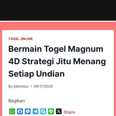
Skip
to
content
TOGEL ONLINE
Bermain Togel Magnum
4D Strategi Jitu Menang
Setiap Undian
By
adminluo
06/17/2025
Bagikan
W
F
M
T
S
L
X
Share