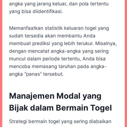
angka yang jarang keluar, dan pola tertentu
yang bisa diidentifikasi.
Memanfaatkan statistik keluaran togel yang
sudah tersedia akan membantu Anda
membuat prediksi yang lebih terukur. Misalnya,
dengan mencatat angka-angka yang sering
muncul dalam periode tertentu, Anda bisa
mencoba memasang taruhan pada angka-
angka “panas” tersebut.
Manajemen Modal yang
Bijak dalam Bermain Togel
Strategi bermain togel yang sering diabaikan