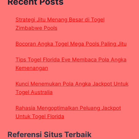
Recent Posts
Strategi Jitu Menang Besar di Togel
Zimbabwe Pools
Bocoran Angka Togel Mega Pools Paling Jitu
Tips Togel Florida Eve Membaca Pola Angka
Kemenangan
Kunci Menemukan Pola Angka Jackpot Untuk
Togel Australia
Rahasia Mengoptimalkan Peluang Jackpot
Untuk Togel Florida
Referensi Situs Terbaik