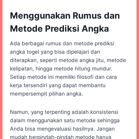
Menggunakan Rumus dan
Metode Prediksi Angka
Ada berbagai rumus dan metode prediksi
angka togel yang bisa dipelajari dan
diterapkan, seperti metode angka jitu, metode
kelipatan, hingga metode hitung mundur.
Setiap metode ini memiliki filosofi dan cara
kerja tersendiri yang dapat membantu
mempersempit pilihan angka.
Namun, yang terpenting adalah konsistensi
dalam menggunakan satu metode sehingga
Anda bisa mengevaluasi hasilnya. Jangan
mudah berpindah-pindah metode hanya