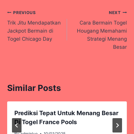
Post
PREVIOUS
NEXT
Trik Jitu Mendapatkan
Cara Bermain Togel
navigation
Jackpot Bermain di
Hougang Memahami
Togel Chicago Day
Strategi Menang
Besar
Similar Posts
Prediksi Tepat Untuk Menang Besar
Di Togel France Pools
By
adminluo
10/01/2025