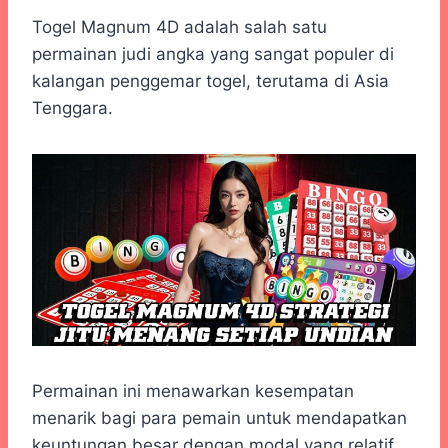
h
a
e
e
k
i
a
c
s
l
y
n
Togel Magnum 4D adalah salah satu
t
e
s
e
p
e
permainan judi angka yang sangat populer di
s
b
e
g
e
kalangan penggemar togel, terutama di Asia
A
o
n
r
Tenggara.
p
o
g
a
p
k
e
m
r
Permainan ini menawarkan kesempatan
menarik bagi para pemain untuk mendapatkan
keuntungan besar dengan modal yang relatif