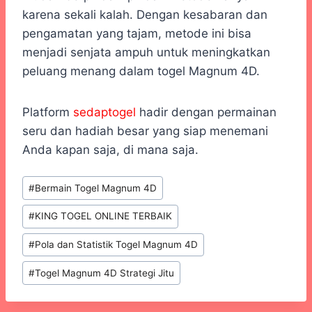
karena sekali kalah. Dengan kesabaran dan
pengamatan yang tajam, metode ini bisa
menjadi senjata ampuh untuk meningkatkan
peluang menang dalam togel Magnum 4D.
Platform
sedaptogel
hadir dengan permainan
seru dan hadiah besar yang siap menemani
Anda kapan saja, di mana saja.
Post
#
Bermain Togel Magnum 4D
Tags:
#
KING TOGEL ONLINE TERBAIK
#
Pola dan Statistik Togel Magnum 4D
#
Togel Magnum 4D Strategi Jitu