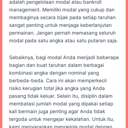
adalah pengelolaan modal atau bankroll
management. Memiliki modal yang cukup dan
membaginya secara bijak pada setiap taruhan
sangat penting untuk menjaga keberlanjutan
permainan. Jangan pernah memasang seluruh
modal pada satu angka atau satu putaran saja.
Sebaiknya, bagi modal Anda menjadi beberapa
bagian dan buat taruhan dalam berbagai
kombinasi angka dengan nominal yang
berbeda-beda. Cara ini akan memperkecil
risiko kerugian total jika angka yang Anda
pasang tidak keluar. Selain itu, disiplin dalam
membatasi jumlah modal yang dipakai setiap
kali bermain juga penting agar Anda tidak
tergoda untuk mengejar kekalahan. Untuk itu,
kami menyarankan mengelola modal dengan