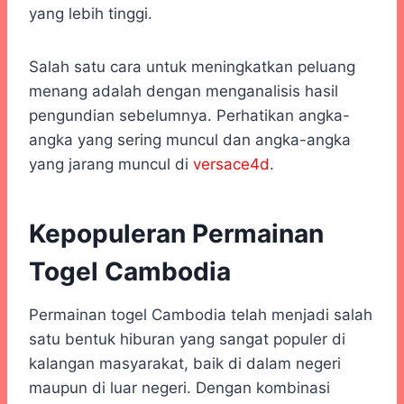
yang lebih tinggi.
Salah satu cara untuk meningkatkan peluang
menang adalah dengan menganalisis hasil
pengundian sebelumnya. Perhatikan angka-
angka yang sering muncul dan angka-angka
yang jarang muncul di
versace4d
.
Kepopuleran Permainan
Togel Cambodia
Permainan togel Cambodia telah menjadi salah
satu bentuk hiburan yang sangat populer di
kalangan masyarakat, baik di dalam negeri
maupun di luar negeri. Dengan kombinasi