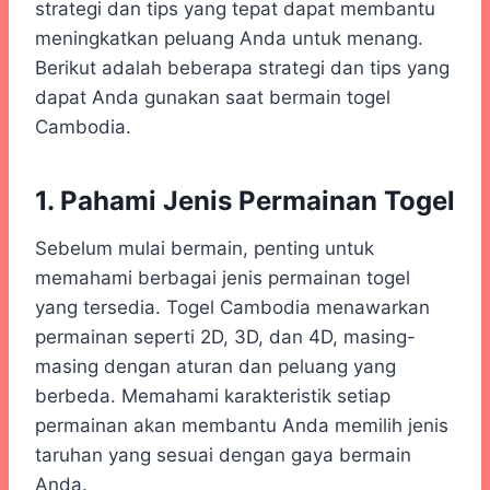
strategi dan tips yang tepat dapat membantu
meningkatkan peluang Anda untuk menang.
Berikut adalah beberapa strategi dan tips yang
dapat Anda gunakan saat bermain togel
Cambodia.
1. Pahami Jenis Permainan Togel
Sebelum mulai bermain, penting untuk
memahami berbagai jenis permainan togel
yang tersedia. Togel Cambodia menawarkan
permainan seperti 2D, 3D, dan 4D, masing-
masing dengan aturan dan peluang yang
berbeda. Memahami karakteristik setiap
permainan akan membantu Anda memilih jenis
taruhan yang sesuai dengan gaya bermain
Anda.