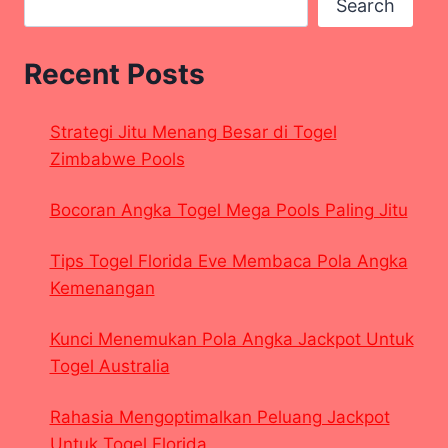
Search
Recent Posts
Strategi Jitu Menang Besar di Togel
Zimbabwe Pools
Bocoran Angka Togel Mega Pools Paling Jitu
Tips Togel Florida Eve Membaca Pola Angka
Kemenangan
Kunci Menemukan Pola Angka Jackpot Untuk
Togel Australia
Rahasia Mengoptimalkan Peluang Jackpot
Untuk Togel Florida