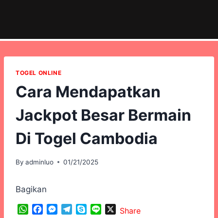
Skip
to
content
TOGEL ONLINE
Cara Mendapatkan
Jackpot Besar Bermain
Di Togel Cambodia
By
adminluo
01/21/2025
Bagikan
W
F
M
T
S
L
X
Share