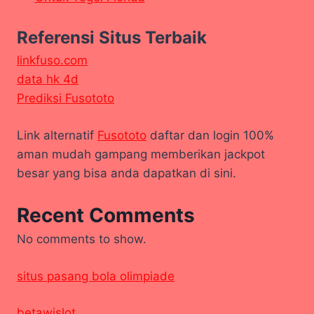
Referensi Situs Terbaik
linkfuso.com
data hk 4d
Prediksi Fusototo
Link alternatif
Fusototo
daftar dan login 100%
aman mudah gampang memberikan jackpot
besar yang bisa anda dapatkan di sini.
Recent Comments
No comments to show.
situs pasang bola olimpiade
betawislot