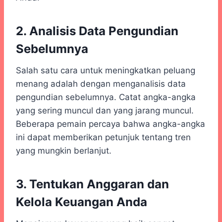
2. Analisis Data Pengundian
Sebelumnya
Salah satu cara untuk meningkatkan peluang
menang adalah dengan menganalisis data
pengundian sebelumnya. Catat angka-angka
yang sering muncul dan yang jarang muncul.
Beberapa pemain percaya bahwa angka-angka
ini dapat memberikan petunjuk tentang tren
yang mungkin berlanjut.
3. Tentukan Anggaran dan
Kelola Keuangan Anda