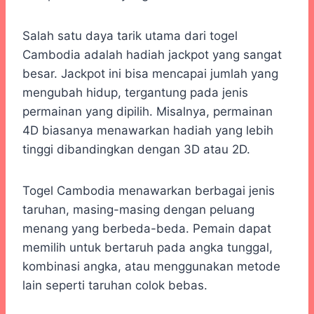
Salah satu daya tarik utama dari togel
Cambodia adalah hadiah jackpot yang sangat
besar. Jackpot ini bisa mencapai jumlah yang
mengubah hidup, tergantung pada jenis
permainan yang dipilih. Misalnya, permainan
4D biasanya menawarkan hadiah yang lebih
tinggi dibandingkan dengan 3D atau 2D.
Togel Cambodia menawarkan berbagai jenis
taruhan, masing-masing dengan peluang
menang yang berbeda-beda. Pemain dapat
memilih untuk bertaruh pada angka tunggal,
kombinasi angka, atau menggunakan metode
lain seperti taruhan colok bebas.