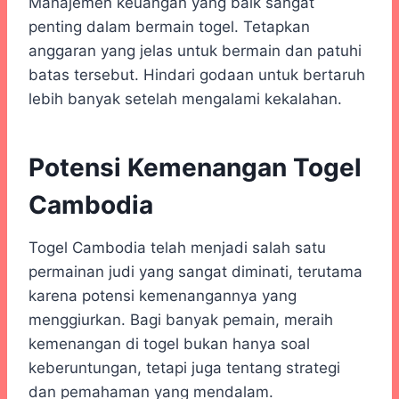
Manajemen keuangan yang baik sangat
penting dalam bermain togel. Tetapkan
anggaran yang jelas untuk bermain dan patuhi
batas tersebut. Hindari godaan untuk bertaruh
lebih banyak setelah mengalami kekalahan.
Potensi Kemenangan Togel
Cambodia
Togel Cambodia telah menjadi salah satu
permainan judi yang sangat diminati, terutama
karena potensi kemenangannya yang
menggiurkan. Bagi banyak pemain, meraih
kemenangan di togel bukan hanya soal
keberuntungan, tetapi juga tentang strategi
dan pemahaman yang mendalam.