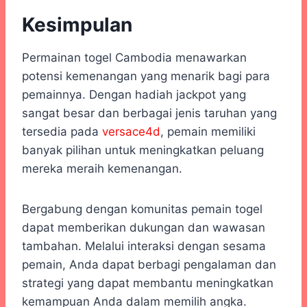
Kesimpulan
Permainan togel Cambodia menawarkan
potensi kemenangan yang menarik bagi para
pemainnya. Dengan hadiah jackpot yang
sangat besar dan berbagai jenis taruhan yang
tersedia pada
versace4d
, pemain memiliki
banyak pilihan untuk meningkatkan peluang
mereka meraih kemenangan.
Bergabung dengan komunitas pemain togel
dapat memberikan dukungan dan wawasan
tambahan. Melalui interaksi dengan sesama
pemain, Anda dapat berbagi pengalaman dan
strategi yang dapat membantu meningkatkan
kemampuan Anda dalam memilih angka.