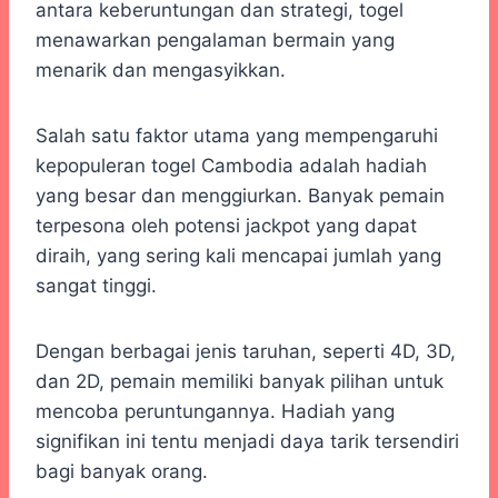
antara keberuntungan dan strategi, togel
menawarkan pengalaman bermain yang
menarik dan mengasyikkan.
Salah satu faktor utama yang mempengaruhi
kepopuleran togel Cambodia adalah hadiah
yang besar dan menggiurkan. Banyak pemain
terpesona oleh potensi jackpot yang dapat
diraih, yang sering kali mencapai jumlah yang
sangat tinggi.
Dengan berbagai jenis taruhan, seperti 4D, 3D,
dan 2D, pemain memiliki banyak pilihan untuk
mencoba peruntungannya. Hadiah yang
signifikan ini tentu menjadi daya tarik tersendiri
bagi banyak orang.