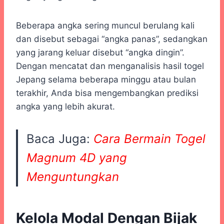
Beberapa angka sering muncul berulang kali
dan disebut sebagai “angka panas”, sedangkan
yang jarang keluar disebut “angka dingin”.
Dengan mencatat dan menganalisis hasil togel
Jepang selama beberapa minggu atau bulan
terakhir, Anda bisa mengembangkan prediksi
angka yang lebih akurat.
Baca Juga:
Cara Bermain Togel
Magnum 4D yang
Menguntungkan
Kelola Modal Dengan Bijak