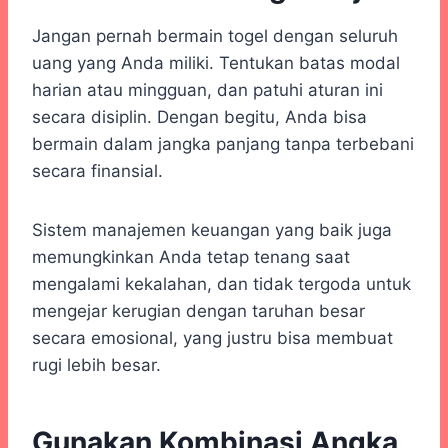
Jangan pernah bermain togel dengan seluruh
uang yang Anda miliki. Tentukan batas modal
harian atau mingguan, dan patuhi aturan ini
secara disiplin. Dengan begitu, Anda bisa
bermain dalam jangka panjang tanpa terbebani
secara finansial.
Sistem manajemen keuangan yang baik juga
memungkinkan Anda tetap tenang saat
mengalami kekalahan, dan tidak tergoda untuk
mengejar kerugian dengan taruhan besar
secara emosional, yang justru bisa membuat
rugi lebih besar.
Gunakan Kombinasi Angka