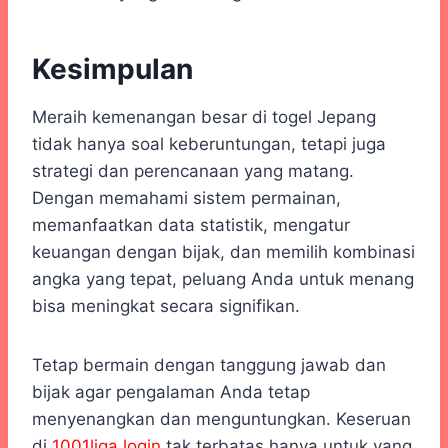
Kesimpulan
Meraih kemenangan besar di togel Jepang
tidak hanya soal keberuntungan, tetapi juga
strategi dan perencanaan yang matang.
Dengan memahami sistem permainan,
memanfaatkan data statistik, mengatur
keuangan dengan bijak, dan memilih kombinasi
angka yang tepat, peluang Anda untuk menang
bisa meningkat secara signifikan.
Tetap bermain dengan tanggung jawab dan
bijak agar pengalaman Anda tetap
menyenangkan dan menguntungkan. Keseruan
di
1001liga login
tak terbatas hanya untuk yang