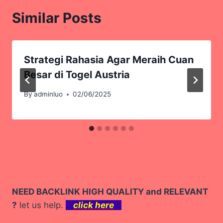
Similar Posts
Strategi Rahasia Agar Meraih Cuan
Besar di Togel Austria
By
adminluo
02/06/2025
NEED BACKLINK HIGH QUALITY and RELEVANT
?
let us help.
click here