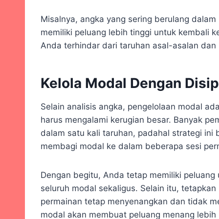
Misalnya, angka yang sering berulang dalam
memiliki peluang lebih tinggi untuk kembali k
Anda terhindar dari taruhan asal-asalan dan 
Kelola Modal Dengan Disip
Selain analisis angka, pengelolaan modal ad
harus mengalami kerugian besar. Banyak pe
dalam satu kali taruhan, padahal strategi ini 
membagi modal ke dalam beberapa sesi per
Dengan begitu, Anda tetap memiliki peluang
seluruh modal sekaligus. Selain itu, tetapka
permainan tetap menyenangkan dan tidak mem
modal akan membuat peluang menang lebih s