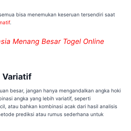
 semua bisa menemukan keseruan tersendiri saat
natif
.
ia Menang Besar Togel Online
Variatif
an besar, jangan hanya mengandalkan angka hoki
nasi angka yang lebih variatif, seperti
l, atau bahkan kombinasi acak dari hasil analisis
tode prediksi atau rumus sederhana untuk