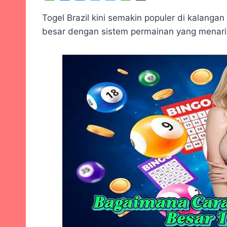
h
a
e
e
k
i
a
c
s
l
y
n
Togel Brazil kini semakin populer di kalang
t
e
s
e
p
e
besar dengan sistem permainan yang menari
s
b
e
g
e
A
o
n
r
p
o
g
a
p
k
e
m
r