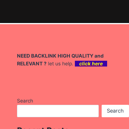
NEED BACKLINK HIGH QUALITY and
RELEVANT ?
let us help.
click here
Search
Search