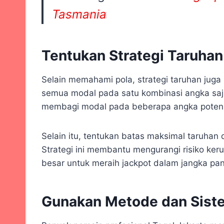
Tasmania
Tentukan Strategi Taruhan
Selain memahami pola, strategi taruhan jug
semua modal pada satu kombinasi angka sa
membagi modal pada beberapa angka potens
Selain itu, tentukan batas maksimal taruha
Strategi ini membantu mengurangi risiko ke
besar untuk meraih jackpot dalam jangka pan
Gunakan Metode dan Sist