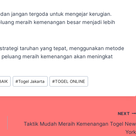
i, dan jangan tergoda untuk mengejar kerugian.
eluang meraih kemenangan besar menjadi lebih
trategi taruhan yang tepat, menggunakan metode
n, peluang meraih kemenangan akan meningkat
BAIK
#
Togel Jakarta
#
TOGEL ONLINE
NEXT
Taktik Mudah Meraih Kemenangan Togel New
York