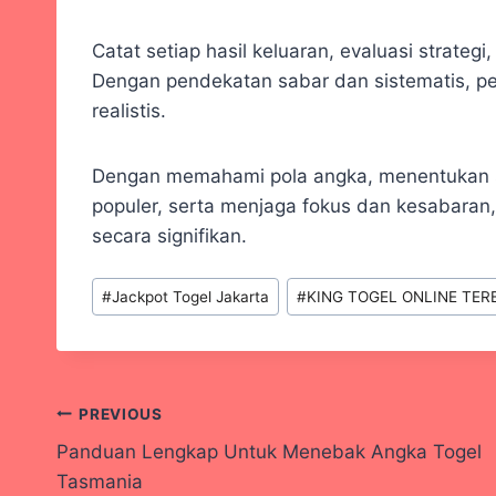
Catat setiap hasil keluaran, evaluasi strateg
Dengan pendekatan sabar dan sistematis, p
realistis.
Dengan memahami pola angka, menentukan s
populer, serta menjaga fokus dan kesabara
secara signifikan.
Post
#
Jackpot Togel Jakarta
#
KING TOGEL ONLINE TER
Tags:
Post
PREVIOUS
Panduan Lengkap Untuk Menebak Angka Togel
navigation
Tasmania