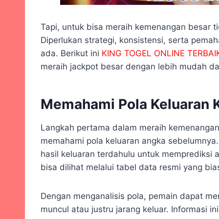
Tapi, untuk bisa meraih kemenangan besar 
Diperlukan strategi, konsistensi, serta pe
ada. Berikut ini
KING TOGEL ONLINE TERBAI
meraih jackpot besar dengan lebih mudah d
Memahami Pola Keluaran 
Langkah pertama dalam meraih kemenangan b
memahami pola keluaran angka sebelumnya.
hasil keluaran terdahulu untuk memprediksi a
bisa dilihat melalui tabel data resmi yang bi
Dengan menganalisis pola, pemain dapat me
muncul atau justru jarang keluar. Informasi