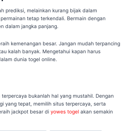
h prediksi, melainkan kurang bijak dalam
permainan tetap terkendali. Bermain dengan
en dalam jangka panjang.
 meraih kemenangan besar. Jangan mudah terpancing
tau kalah banyak. Mengetahui kapan harus
dalam dunia togel online.
terpercaya bukanlah hal yang mustahil. Dengan
 yang tepat, memilih situs terpercaya, serta
raih jackpot besar di
yowes togel
akan semakin