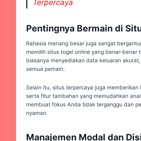
Terpercaya
Pentingnya Bermain di Sit
Rahasia menang besar juga sangat bergantu
memilih situs togel online yang benar-benar t
biasanya menyediakan data keluaran akurat, 
semua pemain.
Selain itu, situs terpercaya juga memberikan
serta fitur tambahan yang memudahkan anali
membuat fokus Anda tidak terganggu dan pe
nyaman.
Manajemen Modal dan Disi