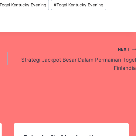
Togel Kentucky Evening
#
Togel Kentucky Evening
NEXT
Strategi Jackpot Besar Dalam Permainan Togel
Finlandia