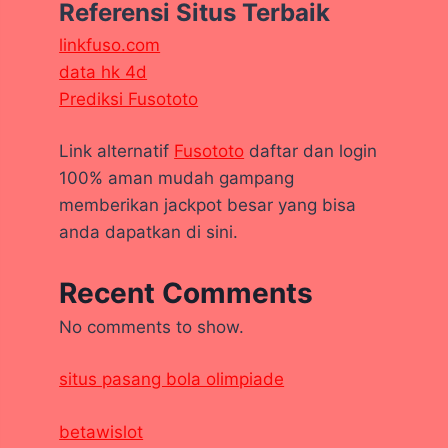
Referensi Situs Terbaik
linkfuso.com
data hk 4d
Prediksi Fusototo
Link alternatif
Fusototo
daftar dan login
100% aman mudah gampang
memberikan jackpot besar yang bisa
anda dapatkan di sini.
Recent Comments
No comments to show.
situs pasang bola olimpiade
betawislot