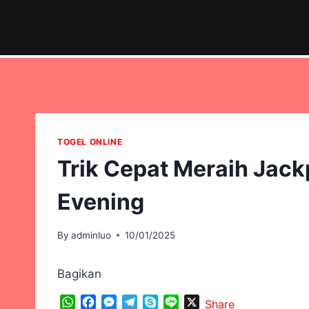
Skip
to
content
TOGEL ONLINE
Trik Cepat Meraih Jack
Evening
By
adminluo
10/01/2025
Bagikan
W
F
M
T
S
L
X
Share