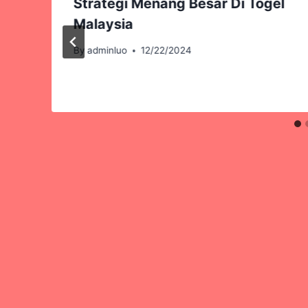
Strategi Menang Besar Di Togel
Malaysia
By
adminluo
12/22/2024