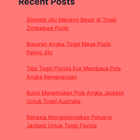
Recent Posts
Strategi Jitu Menang Besar di Togel
Zimbabwe Pools
Bocoran Angka Togel Mega Pools
Paling Jitu
Tips Togel Florida Eve Membaca Pola
Angka Kemenangan
Kunci Menemukan Pola Angka Jackpot
Untuk Togel Australia
Rahasia Mengoptimalkan Peluang
Jackpot Untuk Togel Florida