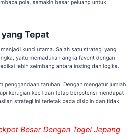
membaca pola, semakin besar peluang untuk
 yang Tepat
 menjadi kunci utama. Salah satu strategi yang
angka, yaitu memadukan angka favorit dengan
ediksi lebih seimbang antara insting dan logika.
stem penggandaan taruhan. Dengan mengatur jumlah
upi kerugian kecil dan tetap berpotensi mendapat
ilan strategi ini terletak pada disiplin dan tidak
ckpot Besar Dengan Togel Jepang