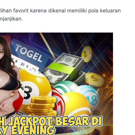
ihan favorit karena dikenal memiliki pola keluaran
janjikan.