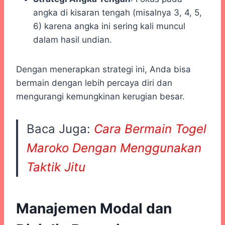
angka di kisaran tengah (misalnya 3, 4, 5,
6) karena angka ini sering kali muncul
dalam hasil undian.
Dengan menerapkan strategi ini, Anda bisa
bermain dengan lebih percaya diri dan
mengurangi kemungkinan kerugian besar.
Baca Juga:
Cara Bermain Togel
Maroko Dengan Menggunakan
Taktik Jitu
Manajemen Modal dan