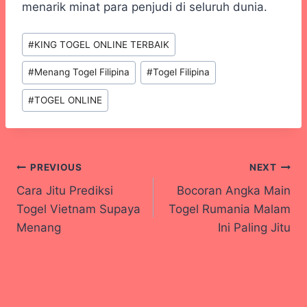
menarik minat para penjudi di seluruh dunia.
Post
#
KING TOGEL ONLINE TERBAIK
Tags:
#
Menang Togel Filipina
#
Togel Filipina
#
TOGEL ONLINE
Post
PREVIOUS
NEXT
Cara Jitu Prediksi
Bocoran Angka Main
navigation
Togel Vietnam Supaya
Togel Rumania Malam
Menang
Ini Paling Jitu