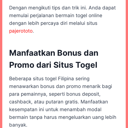
Dengan mengikuti tips dan trik ini. Anda dapat
memulai perjalanan bermain togel online
dengan lebih percaya diri melalui situs
pajerototo
.
Manfaatkan Bonus dan
Promo dari Situs Togel
Beberapa situs togel Filipina sering
menawarkan bonus dan promo menarik bagi
para pemainnya, seperti bonus deposit,
cashback, atau putaran gratis. Manfaatkan
kesempatan ini untuk menambah modal
bermain tanpa harus mengeluarkan uang lebih
banyak.