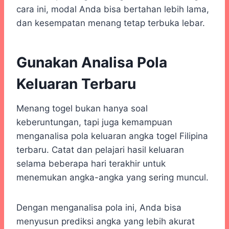
cara ini, modal Anda bisa bertahan lebih lama,
dan kesempatan menang tetap terbuka lebar.
Gunakan Analisa Pola
Keluaran Terbaru
Menang togel bukan hanya soal
keberuntungan, tapi juga kemampuan
menganalisa pola keluaran angka togel Filipina
terbaru. Catat dan pelajari hasil keluaran
selama beberapa hari terakhir untuk
menemukan angka-angka yang sering muncul.
Dengan menganalisa pola ini, Anda bisa
menyusun prediksi angka yang lebih akurat