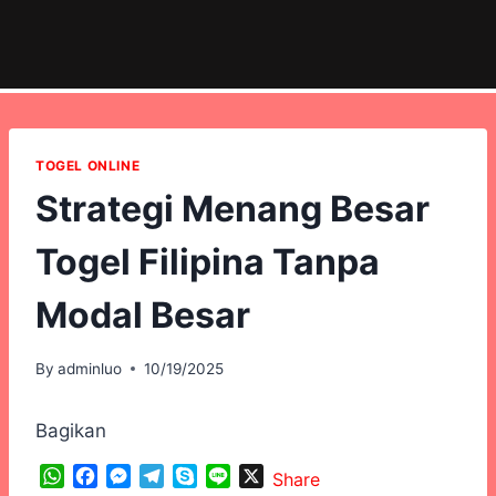
Skip
to
content
TOGEL ONLINE
Strategi Menang Besar
Togel Filipina Tanpa
Modal Besar
By
adminluo
10/19/2025
Bagikan
W
F
M
T
S
L
X
Share