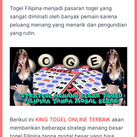
h
a
e
e
k
i
a
c
s
l
y
n
Togel Filipina menjadi pasaran togel yang
t
e
s
e
p
e
sangat diminati oleh banyak pemain karena
s
b
e
g
e
peluang menang yang menarik dan pengundian
A
o
n
r
yang rutin.
p
o
g
a
p
k
e
m
r
Berikut ini
KING TOGEL ONLINE TERBAIK
akan
memberikan beberapa strategi menang besar
togel Filipina tanpa modal besar yang bisa